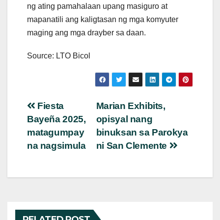
ng ating pamahalaan upang masiguro at
mapanatili ang kaligtasan ng mga komyuter
maging ang mga drayber sa daan.
Source: LTO Bicol
Post
Fiesta
Marian Exhibits,
Bayeña 2025,
opisyal nang
navigation
matagumpay
binuksan sa Parokya
na nagsimula
ni San Clemente
RELATED POST