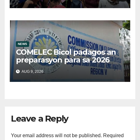
sa Victoria, Oriental Mindoro
NEWS
COMELEC Bicol padagos an
preparasyon para sa 2026
BSKE
AUG 9, 2026
Leave a Reply
Your email address will not be published.
Required