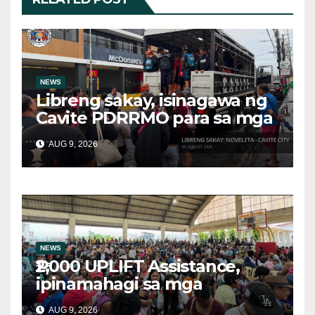
NEWS
Libreng sakay, isinagawa ng
Cavite PDRRMO para sa mga
stranded na commuter
AUG 9, 2026
NEWS
₱2,000 UPLIFT Assistance,
ipinamahagi sa mga
kwalipikadong benepisyaryo
AUG 9, 2026