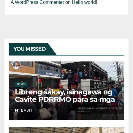
A WordPress Commenter
on
Hello world!
YOU MISSED
NEWS
Libreng sakay, isinagawa ng
Cavite PDRRMO para sa mga
stranded na commuter
BASIT