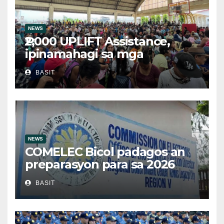
NEWS
₱2,000 UPLIFT Assistance,
ipinamahagi sa mga
kwalipikadong benepisyaryo
BASIT
sa Victoria, Oriental Mindoro
NEWS
COMELEC Bicol padagos an
preparasyon para sa 2026
BSKE
BASIT