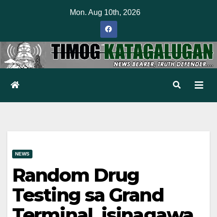
Skip
Mon. Aug 10th, 2026
to
content
NEWS
Random Drug
Testing sa Grand
Terminal, isinagawa