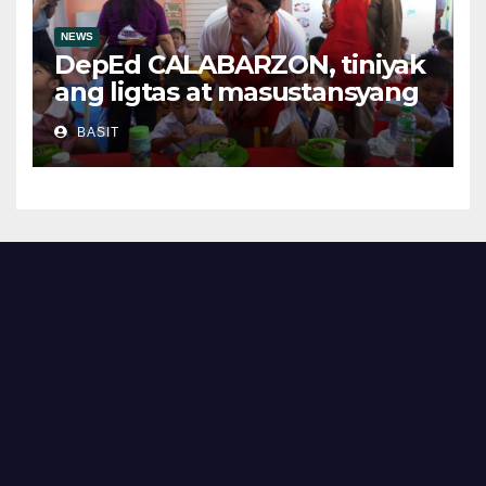
NEWS
DepEd CALABARZON, tiniyak
ang ligtas at masustansyang
pagkain sa School-Based
BASIT
Feeding Program