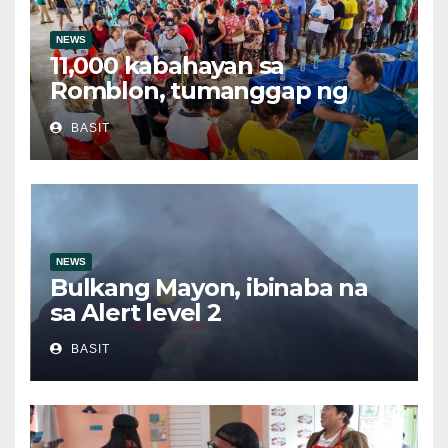
NEWS
11,000 kabahayan sa
Romblon, tumanggap ng
bigas sa ilalim ng LGSF
BASIT
NEWS
Bulkang Mayon, ibinaba na
sa Alert level 2
BASIT