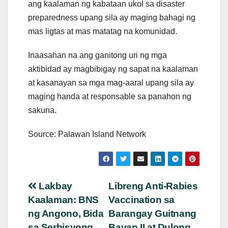
ang kaalaman ng kabataan ukol sa disaster
preparedness upang sila ay maging bahagi ng
mas ligtas at mas matatag na komunidad.
Inaasahan na ang ganitong uri ng mga
aktibidad ay magbibigay ng sapat na kaalaman
at kasanayan sa mga mag-aaral upang sila ay
maging handa at responsable sa panahon ng
sakuna.
Source: Palawan Island Network
Post
Lakbay
Libreng Anti-Rabies
Kaalaman: BNS
Vaccination sa
navigation
ng Angono, Bida
Barangay Guitnang
sa Serbisyong
Bayan II at Dulong