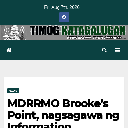
Skip
Fri. Aug 7th, 2026
to
content
NEWS
MDRRMO Brooke’s
Point, nagsagawa ng
Information