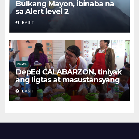
Bulkang Mayon, ibinaba na
sa Alert level 2
BASIT
NEWS
DepEd CALABARZON, tiniyak
ang ligtas at masustansyang
pagkain sa School-Based
BASIT
Feeding Program