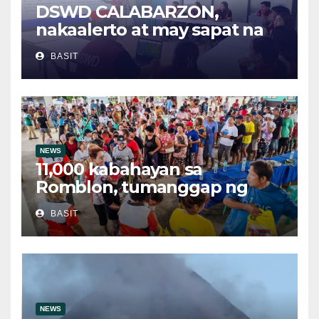
DSWD CALABARZON,
nakaalerto at may sapat na
relief supplies para sa
BASIT
posibleng epekto ng
Bagyong Maymay at Habagat
NEWS
11,000 kabahayan sa
Romblon, tumanggap ng
bigas sa ilalim ng LGSF
BASIT
NEWS