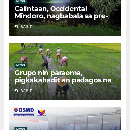
NEWS
Calintaan, Occidental
Mindoro, nagbabala sa pre-
evacuation dahil sa malakas
BASIT
na ulan
NEWS
Grupo nin paraoma,
pigkakahadit an padagos na
importasyon kasabay kan
BASIT
nakatalaan na anihan
NEWS