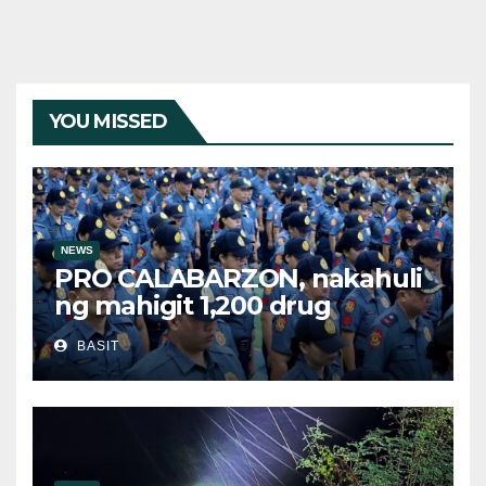
YOU MISSED
NEWS
PRO CALABARZON, nakahuli
ng mahigit 1,200 drug
suspects at tinatayang nasa
BASIT
Php29.6M halaga ng ilegal na
droga nasamsam noong
Hulyo