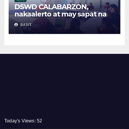
DSWD CALABARZON,
nakaalerto at may sapat na
relief supplies para sa
BASIT
posibleng epekto ng
Bagyong Maymay at Habagat
Today's Views:
52