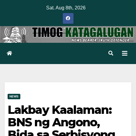
Skip
Sat. Aug 8th, 2026
to
content
NEWS
Lakbay Kaalaman:
BNS ng Angono,
Bida sa Serbisyong