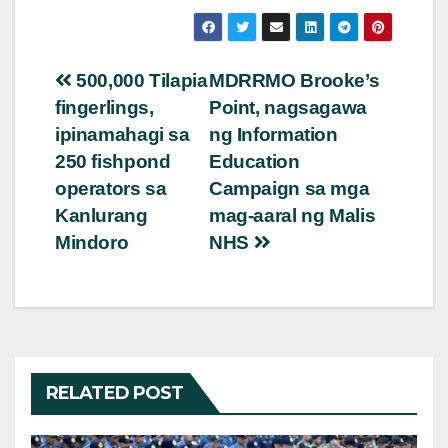
Post
500,000 Tilapia
MDRRMO Brooke’s
fingerlings,
Point, nagsagawa
navigation
ipinamahagi sa
ng Information
250 fishpond
Education
operators sa
Campaign sa mga
Kanlurang
mag-aaral ng Malis
Mindoro
NHS
RELATED POST