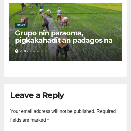
NEWS
Grupo nin paraoma,
pigkakahadit an padagos na
importasyon kasabay kan
AUG 8, 2026
nakatalaan na anihan
Leave a Reply
Your email address will not be published.
Required
fields are marked
*