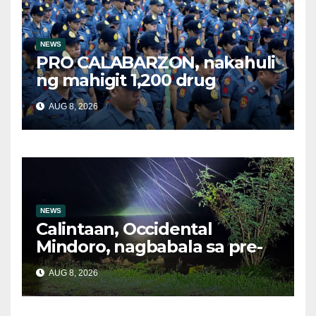
NEWS
PRO CALABARZON, nakahuli
ng mahigit 1,200 drug
suspects at tinatayang nasa
AUG 8, 2026
Php29.6M halaga ng ilegal
na droga nasamsam noong
Hulyo
NEWS
Calintaan, Occidental
Mindoro, nagbabala sa pre-
evacuation dahil sa malakas
AUG 8, 2026
na ulan