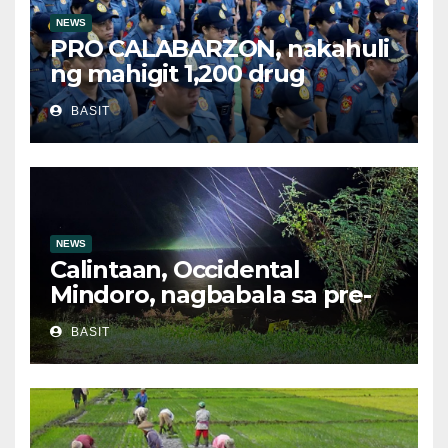
NEWS
PRO CALABARZON, nakahuli
ng mahigit 1,200 drug
suspects at tinatayang nasa
BASIT
Php29.6M halaga ng ilegal na
droga nasamsam noong
Hulyo
NEWS
Calintaan, Occidental
Mindoro, nagbabala sa pre-
evacuation dahil sa malakas
BASIT
na ulan