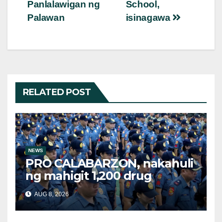
Panlalawigan ng
School,
Palawan
isinagawa
RELATED POST
NEWS
PRO CALABARZON, nakahuli
ng mahigit 1,200 drug
suspects at tinatayang nasa
AUG 8, 2026
Php29.6M halaga ng ilegal
na droga nasamsam noong