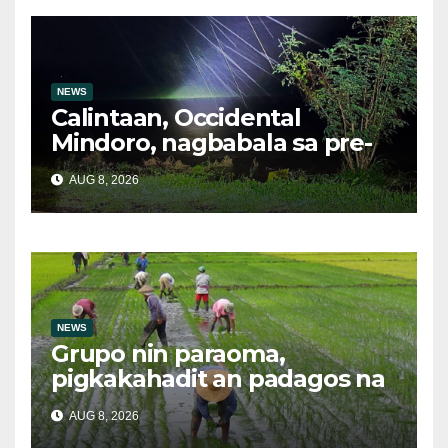
Hulyo
NEWS
Calintaan, Occidental
Mindoro, nagbabala sa pre-
evacuation dahil sa malakas
AUG 8, 2026
na ulan
NEWS
Grupo nin paraoma,
pigkakahadit an padagos na
importasyon kasabay kan
AUG 8, 2026
nakatalaan na anihan