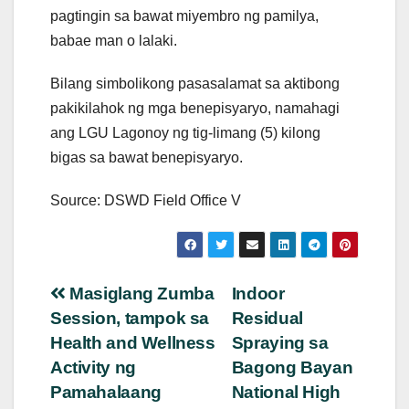
pagtingin sa bawat miyembro ng pamilya,
babae man o lalaki.
Bilang simbolikong pasasalamat sa aktibong
pakikilahok ng mga benepisyaryo, namahagi
ang LGU Lagonoy ng tig-limang (5) kilong
bigas sa bawat benepisyaryo.
Source: DSWD Field Office V
Post
Masiglang Zumba
Indoor
Session, tampok sa
Residual
navigation
Health and Wellness
Spraying sa
Activity ng
Bagong Bayan
Pamahalaang
National High