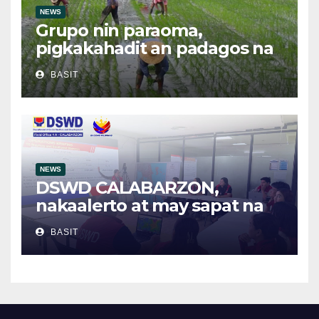
NEWS
Grupo nin paraoma,
pigkakahadit an padagos na
importasyon kasabay kan
BASIT
nakatalaan na anihan
NEWS
DSWD CALABARZON,
nakaalerto at may sapat na
relief supplies para sa
BASIT
posibleng epekto ng
Bagyong Maymay at Habagat