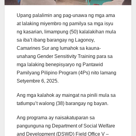
Upang palalimin ang pag-unawa ng mga ama
at lalaking miyembro ng pamilya sa mga isyu
ng kasarian, limampung (50) kalalakihan mula
sa iba’t ibang barangay ng Lagonoy,
Camarines Sur ang lumahok sa kauna-
unahang Gender Sensitivity Training para sa
mga lalaking benepisyaryo ng Pantawid
Pamilyang Pilipino Program (4Ps) nito lamang
Setyembre 6, 2025.
Ang mga kalahok ay maingat na pinili mula sa
tatlumpu’t walong (38) barangay ng bayan.
Ang programa ay naisakatuparan sa
pangunguna ng Department of Social Welfare
and Development (DSWD) Field Office V –