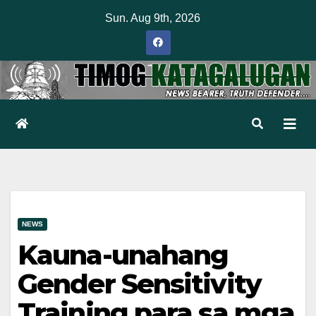
Skip
Sun. Aug 9th, 2026
to
content
NEWS
Kauna-unahang
Gender Sensitivity
Training para sa mga