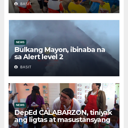
bigas sa ilalim ng LGSF
BASIT
NEWS
Bulkang Mayon, ibinaba na
sa Alert level 2
BASIT
NEWS
DepEd CALABARZON, tiniyak
ang ligtas at masustansyang
pagkain sa School-Based