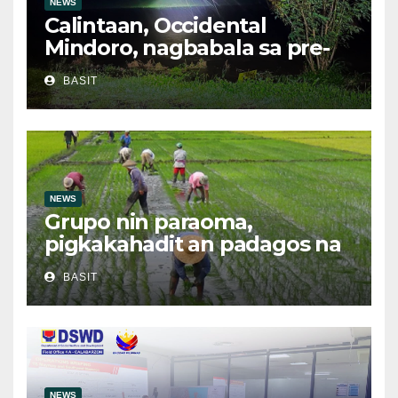
NEWS
Calintaan, Occidental
Mindoro, nagbabala sa pre-
evacuation dahil sa malakas
BASIT
na ulan
NEWS
Grupo nin paraoma,
pigkakahadit an padagos na
importasyon kasabay kan
BASIT
nakatalaan na anihan
NEWS