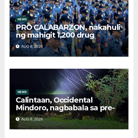
NEWS
PRO CALABARZON, nakahuli
ng mahigit 1,200 drug
suspects at tinatayang nasa
AUG 8, 2026
Php29.6M halaga ng ilegal
na droga nasamsam noong
Hulyo
NEWS
Calintaan, Occidental
Mindoro, nagbabala sa pre-
evacuation dahil sa malakas
AUG 8, 2026
na ulan