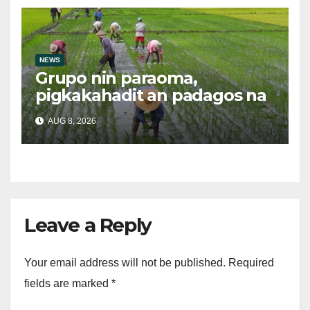
NEWS
Grupo nin paraoma,
pigkakahadit an padagos na
importasyon kasabay kan
AUG 8, 2026
nakatalaan na anihan
Leave a Reply
Your email address will not be published.
Required
fields are marked
*