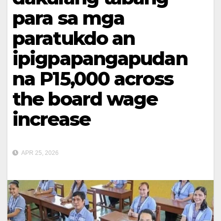
para sa mga
paratukdo an
ipigpapangapudan
na P15,000 across
the board wage
increase
APR 25, 2026