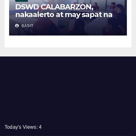
DSWD CALABARZON,
nakaalerto at may sapat na
relief supplies para sa
BASIT
posibleng epekto ng
Bagyong Maymay at Habagat
Today's Views:
4