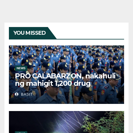
YOU MISSED
NEWS
PRO CALABARZON, nakahuli
ng mahigit 1,200 drug
suspects at tinatayang nasa
BASIT
Php29.6M halaga ng ilegal na
droga nasamsam noong
Hulyo