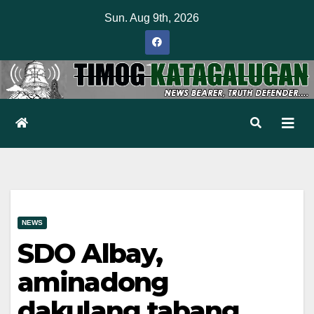
Skip
Sun. Aug 9th, 2026
to
content
NEWS
SDO Albay,
aminadong
dakulang tabang