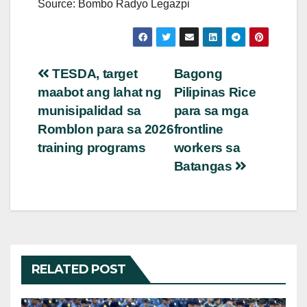
Source: Bombo Radyo Legazpi
Post
TESDA, target
Bagong
maabot ang lahat ng
Pilipinas Rice
navigation
munisipalidad sa
para sa mga
Romblon para sa 2026
frontline
training programs
workers sa
Batangas
RELATED POST