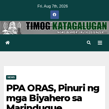
Skip
Fri. Aug 7th, 2026
to
content
NEWS
PPA ORAS, Pinuri ng
mga Biyahero sa
Marinduque