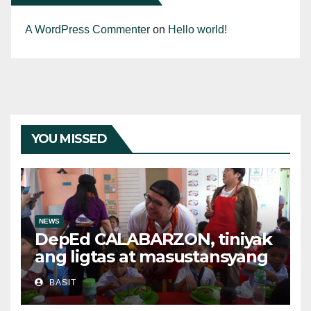
A WordPress Commenter
on
Hello world!
YOU MISSED
NEWS
DepEd CALABARZON, tiniyak
ang ligtas at masustansyang
pagkain sa School-Based
BASIT
Feeding Program