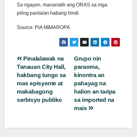
Sa ngayon, mananatili ang ORAS sa mga
piling pantalan habang hindi
Source: PIA MIMAROPA
Post
Pinalalawak na
Grupo nin
Tanauan City Hall,
paraoma,
navigation
hakbang tungo sa
kinontra an
mas episyente at
pahayag na
makabagong
halion an taripa
serbisyo publiko
sa imported na
mais