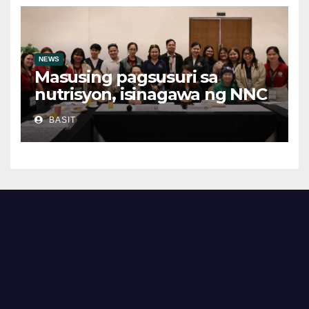
NEWS
Masusing pagsusuri sa
nutrisyon, isinagawa ng NNC
CALABARZON
BASIT