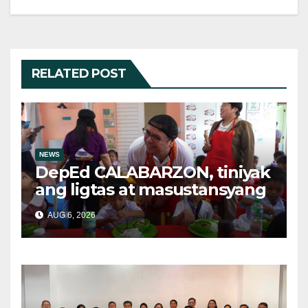
RELATED POST
NEWS
DepEd CALABARZON, tiniyak
ang ligtas at masustansyang
pagkain sa School-Based
AUG 6, 2026
Feeding Program