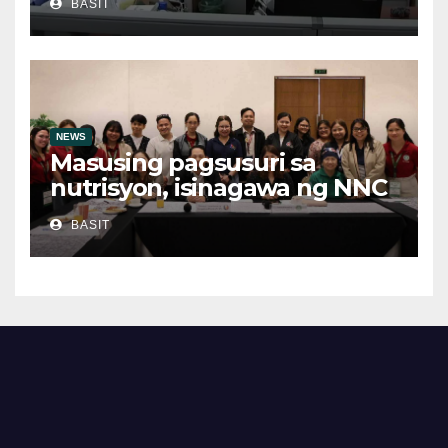
BASIT
ilegal suboot
NEWS
Masusing pagsusuri sa
nutrisyon, isinagawa ng NNC
CALABARZON
BASIT