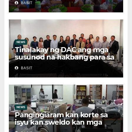
BASIT
Feeding Program
NEWS
Tinalakay ng DAC ang mga
susunod na hakbang para sa
patuloy na pag-unlad ng
BASIT
MIMAROPA
NEWS
Pangingiaram kan korte sa
isyu kan sweldo kan mga
obrero, bawal sa ley asin