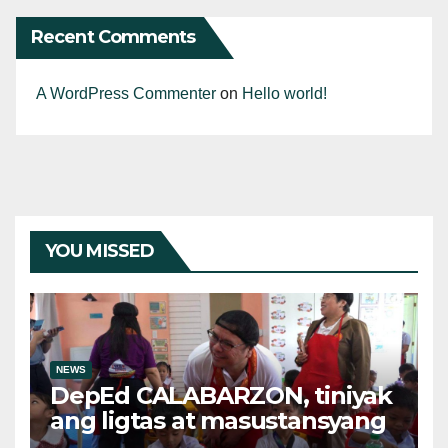
Recent Comments
A WordPress Commenter
on
Hello world!
YOU MISSED
NEWS
DepEd CALABARZON, tiniyak
ang ligtas at masustansyang
pagkain sa School-Based