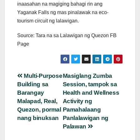
inaasahan na magiging bahagi rin ang
Yaganak Falls ng mas pinalawak na eco-
tourism circuit ng lalawigan.
Source: Tara na sa Lalawigan ng Quezon FB
Page
Post
Multi-Purpose
Masiglang Zumba
Building sa
Session, tampok sa
navigation
Barangay
Health and Wellness
Malapad, Real,
Activity ng
Quezon, pormal
Pamahalaang
nang binuksan
Panlalawigan ng
Palawan