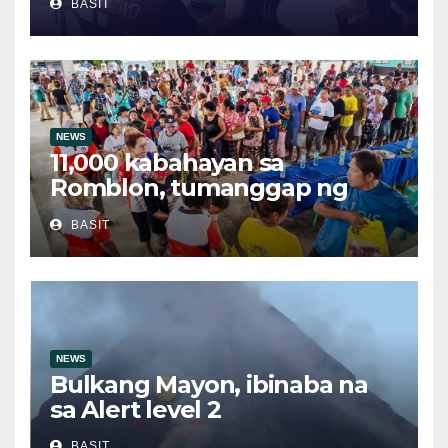
BASIT
posibleng epekto ng
Bagyong Maymay at Habagat
NEWS
11,000 kabahayan sa
Romblon, tumanggap ng
bigas sa ilalim ng LGSF
BASIT
NEWS
Bulkang Mayon, ibinaba na
sa Alert level 2
BASIT