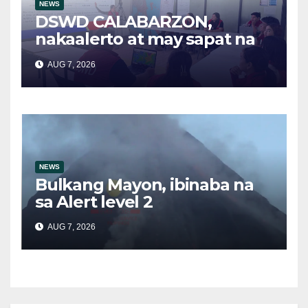
NEWS
DSWD CALABARZON,
nakaalerto at may sapat na
relief supplies para sa
AUG 7, 2026
posibleng epekto ng
Bagyong Maymay at Habagat
NEWS
Bulkang Mayon, ibinaba na
sa Alert level 2
AUG 7, 2026