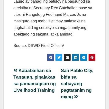
Laurio ay bahagi ng patuloy na pagsunod sa
direktiba ni Secretary Rex Gatchalian base sa
utos ni Pangulong Fedinand Marcos Jr. na
masiguro ang mabilis at may malasakit na
paghahatid ng serbisyo sa mga pamilyang
apektado ng sakuna, at kalamidad.
Source: DSWD Field Office V
Post
Kababaihan sa
San Pablo City,
Tanauan, pinalakas
bida sa
navigation
sa pamamagitan ng
sabayang
Livelihood Training
pagtatanim ng
niyog