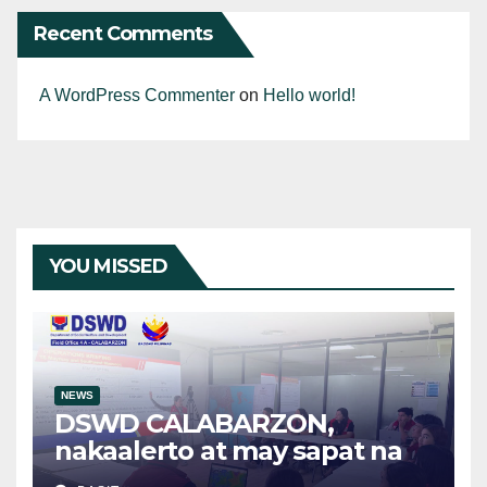
Recent Comments
A WordPress Commenter
on
Hello world!
YOU MISSED
NEWS
DSWD CALABARZON,
nakaalerto at may sapat na
relief supplies para sa