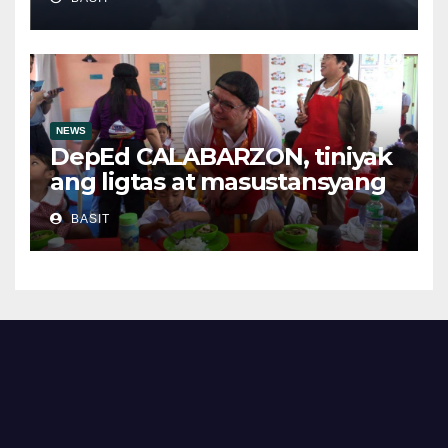
NEWS
DepEd CALABARZON, tiniyak
ang ligtas at masustansyang
pagkain sa School-Based
BASIT
Feeding Program