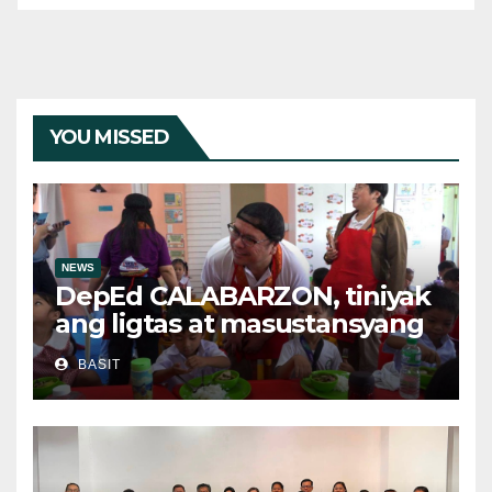
YOU MISSED
NEWS
DepEd CALABARZON, tiniyak
ang ligtas at masustansyang
pagkain sa School-Based
BASIT
Feeding Program