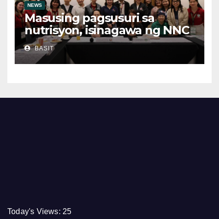
NEWS
Masusing pagsusuri sa
nutrisyon, isinagawa ng NNC
CALABARZON
BASIT
Today's Views:
25