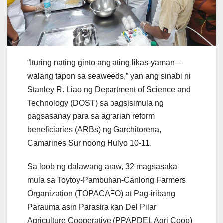
“Ituring nating ginto ang ating likas-yaman—
walang tapon sa seaweeds,” yan ang sinabi ni
Stanley R. Liao ng Department of Science and
Technology (DOST) sa pagsisimula ng
pagsasanay para sa agrarian reform
beneficiaries (ARBs) ng Garchitorena,
Camarines Sur noong Hulyo 10-11.
Sa loob ng dalawang araw, 32 magsasaka
mula sa Toytoy-Pambuhan-Canlong Farmers
Organization (TOPACAFO) at Pag-iribang
Parauma asin Parasira kan Del Pilar
Agriculture Cooperative (PPAPDEL Agri Coop)