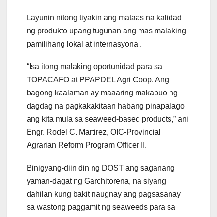
Layunin nitong tiyakin ang mataas na kalidad
ng produkto upang tugunan ang mas malaking
pamilihang lokal at internasyonal.
“Isa itong malaking oportunidad para sa
TOPACAFO at PPAPDEL Agri Coop. Ang
bagong kaalaman ay maaaring makabuo ng
dagdag na pagkakakitaan habang pinapalago
ang kita mula sa seaweed-based products,” ani
Engr. Rodel C. Martirez, OIC-Provincial
Agrarian Reform Program Officer II.
Binigyang-diin din ng DOST ang saganang
yaman-dagat ng Garchitorena, na siyang
dahilan kung bakit naugnay ang pagsasanay
sa wastong paggamit ng seaweeds para sa