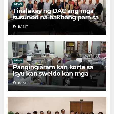
NEWS
Tinalakay ng DAC ang mga
susunod na hakbang para sa
patuloy na pag-unlad ng
BASIT
MIMAROPA
NEWS
Pangingiaram kan korte sa
isyu kan sweldo kan mga
obrero, bawal sa ley asin
BASIT
ilegal suboot