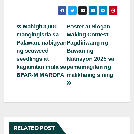
Post
Mahigit 3,000
Poster at Slogan
mangingisda sa
Making Contest:
navigation
Palawan, nabigyan
Pagdiriwang ng
ng seaweed
Buwan ng
seedlings at
Nutrisyon 2025 sa
kagamitan mula sa
pamamagitan ng
BFAR-MIMAROPA
malikhaing sining
RELATED POST