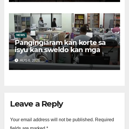
NEWS
Pangingiaram kan korte sa
isyu kan sweldo kan mga
obrero, bawal sa ley asin
AUG 6, 2026
ilegal suboot
Leave a Reply
Your email address will not be published.
Required
fields are marked
*