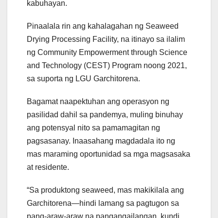
kabuhayan.
Pinaalala rin ang kahalagahan ng Seaweed
Drying Processing Facility, na itinayo sa ilalim
ng Community Empowerment through Science
and Technology (CEST) Program noong 2021,
sa suporta ng LGU Garchitorena.
Bagamat naapektuhan ang operasyon ng
pasilidad dahil sa pandemya, muling binuhay
ang potensyal nito sa pamamagitan ng
pagsasanay. Inaasahang magdadala ito ng
mas maraming oportunidad sa mga magsasaka
at residente.
“Sa produktong seaweed, mas makikilala ang
Garchitorena—hindi lamang sa pagtugon sa
pang-araw-araw na pangangailangan, kundi