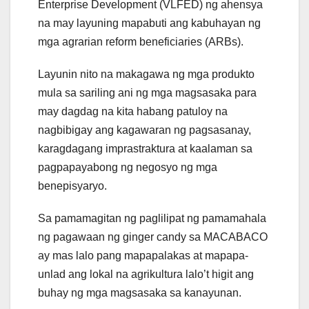
Enterprise Development (VLFED) ng ahensya
na may layuning mapabuti ang kabuhayan ng
mga agrarian reform beneficiaries (ARBs).
Layunin nito na makagawa ng mga produkto
mula sa sariling ani ng mga magsasaka para
may dagdag na kita habang patuloy na
nagbibigay ang kagawaran ng pagsasanay,
karagdagang imprastraktura at kaalaman sa
pagpapayabong ng negosyo ng mga
benepisyaryo.
Sa pamamagitan ng paglilipat ng pamamahala
ng pagawaan ng ginger candy sa MACABACO
ay mas lalo pang mapapalakas at mapapa-
unlad ang lokal na agrikultura lalo’t higit ang
buhay ng mga magsasaka sa kanayunan.