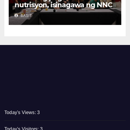
nutrisyon, isinagawa ng NNC
CALABARZON
BASIT
Today's Views:
3
Today's Visitors:
3