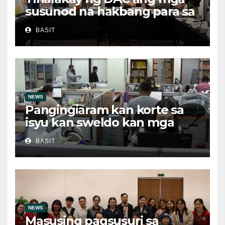
susunod na hakbang para sa
patuloy na pag-unlad ng
BASIT
MIMAROPA
NEWS
Pangingiaram kan korte sa
isyu kan sweldo kan mga
obrero, bawal sa ley asin
BASIT
ilegal suboot
NEWS
Masusing pagsusuri sa