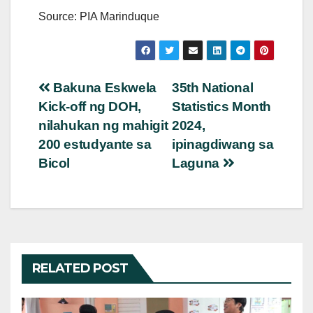
Source: PIA Marinduque
Post
Bakuna Eskwela
35th National
Kick-off ng DOH,
Statistics Month
navigation
nilahukan ng mahigit
2024,
200 estudyante sa
ipinagdiwang sa
Bicol
Laguna
RELATED POST