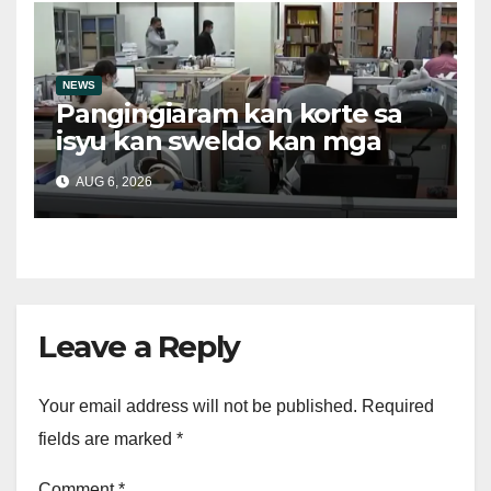
NEWS
Pangingiaram kan korte sa
isyu kan sweldo kan mga
obrero, bawal sa ley asin
AUG 6, 2026
ilegal suboot
Leave a Reply
Your email address will not be published.
Required
fields are marked
*
Comment
*