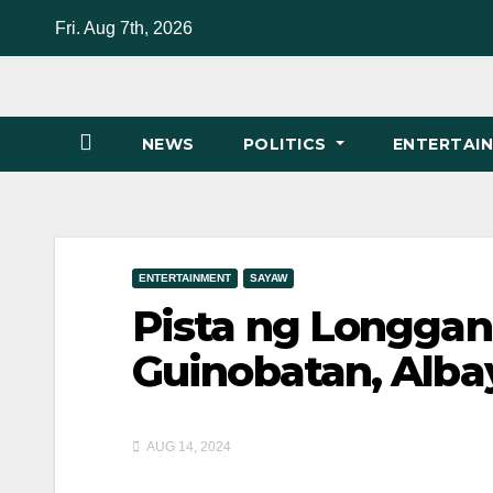
Skip
Fri. Aug 7th, 2026
to
content
NEWS
POLITICS
ENTERTAI
ENTERTAINMENT
SAYAW
Pista ng Longgan
Guinobatan, Alba
AUG 14, 2024