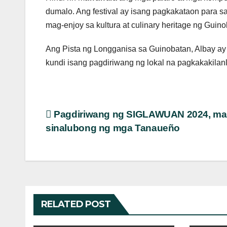
dumalo. Ang festival ay isang pagkakataon para s
mag-enjoy sa kultura at culinary heritage ng Guino
Ang Pista ng Longganisa sa Guinobatan, Albay ay
kundi isang pagdiriwang ng lokal na pagkakakilan
Post
Pagdiriwang ng SIGLAWUAN 2024, m
sinalubong ng mga Tanaueño
navigation
RELATED POST