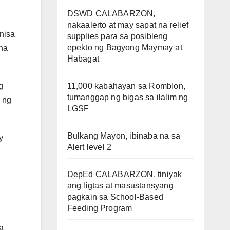
DSWD CALABARZON,
nakaalerto at may sapat na relief
nisa
supplies para sa posibleng
epekto ng Bagyong Maymay at
 na
Habagat
11,000 kabahayan sa Romblon,
g
tumanggap ng bigas sa ilalim ng
s ng
LGSF
Bulkang Mayon, ibinaba na sa
y
Alert level 2
DepEd CALABARZON, tiniyak
ang ligtas at masustansyang
pagkain sa School-Based
Feeding Program
a