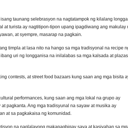
 isang taunang selebrasyon na nagtatampok ng kilalang longga
l at turista ay nagtitipon-tipon upang ipagdiwang ang makulay
yawan, at syempre, masarap na pagkain.
ng timpla at lasa nito na hango sa mga tradisyonal na recipe n
 ibang uri ng longganisa na inilalabas sa mga kalsada at plaza
king contests, at street food bazaars kung saan ang mga bisita a
ultural performances, kung saan ang mga lokal na grupo ay
 at pagkanta. Ang mga tradisyunal na sayaw at musika ay
an at sa pagkakaisa ng komunidad.
tisyon na naglalayong makapagbigay saya at kasiyahan sa mg