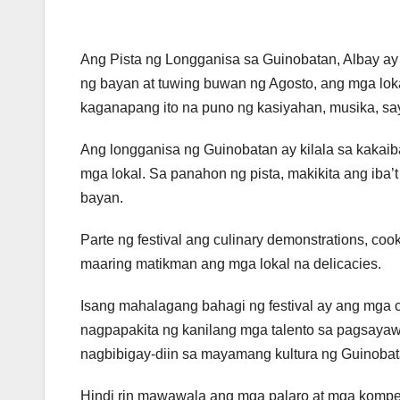
Ang Pista ng Longganisa sa Guinobatan, Albay ay
ng bayan at tuwing buwan ng Agosto, ang mga loka
kaganapang ito na puno ng kasiyahan, musika, sa
Ang longganisa ng Guinobatan ay kilala sa kakaiba
mga lokal. Sa panahon ng pista, makikita ang iba’t
bayan.
Parte ng festival ang culinary demonstrations, coo
maaring matikman ang mga lokal na delicacies.
Isang mahalagang bahagi ng festival ay ang mga c
nagpapakita ng kanilang mga talento sa pagsayaw
nagbibigay-diin sa mayamang kultura ng Guinobat
Hindi rin mawawala ang mga palaro at mga kompe