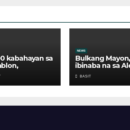
NEWS
00 kabahayan sa
Bulkang Mayon
blon,
ibinaba na sa Al
anggap ng
level 2
T
BASIT
s sa ilalim ng
F