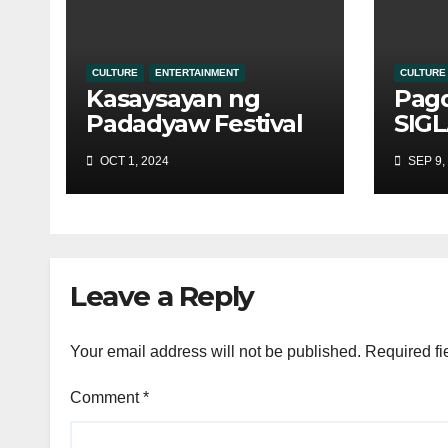
CULTURE
ENTERTAINMENT
CULTURE
Kasaysayan ng
Pagd
Padadyaw Festival
SIG
ng Catanduanes
mas
OCT 1, 2024
SEP 9,
sina
Tan
Leave a Reply
Your email address will not be published.
Required fi
Comment
*