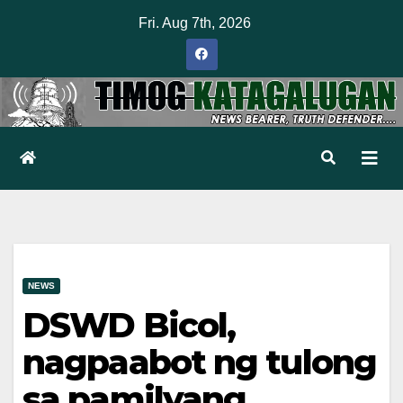
Skip
Fri. Aug 7th, 2026
to
content
NEWS
DSWD Bicol,
nagpaabot ng tulong
sa pamilyang