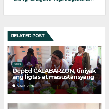
RELATED POST
NEWS
DepEd CALABARZON, tiniyak
ang ligtas at masustansyang
pagkain sa School-Based
AUG 6, 2026
Feeding Program