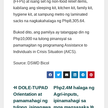
(FFPs) at isang set ng non-food relief items,
kabilang ang sleeping kit, kitchen kit, family kit,
hygiene kit, at sampung metro ng laminated
sacks na nagkakahalaga ng Php8,305.64.
Bukod dito, ang pamilya ay tatanggap din ng
Php10,000 na tulong pinansyal sa
pamamagitan ng programang Assistance to
Individuals in Crisis Situation (AICS).
Source: DSWD Bicol
Post
DOLE-TUPAD
Php2.4M halaga ng
Orientation at
Agri-inputs,
navigation
pamamahagi ng
ipinamahagi sa
tulong, isinagawa
mga magsasaka