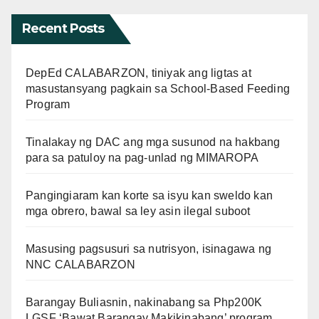
Recent Posts
DepEd CALABARZON, tiniyak ang ligtas at
masustansyang pagkain sa School-Based Feeding
Program
Tinalakay ng DAC ang mga susunod na hakbang
para sa patuloy na pag-unlad ng MIMAROPA
Pangingiaram kan korte sa isyu kan sweldo kan
mga obrero, bawal sa ley asin ilegal suboot
Masusing pagsusuri sa nutrisyon, isinagawa ng
NNC CALABARZON
Barangay Buliasnin, nakinabang sa Php200K
LGSF ‘Bawat Barangay Makikinabang’ program