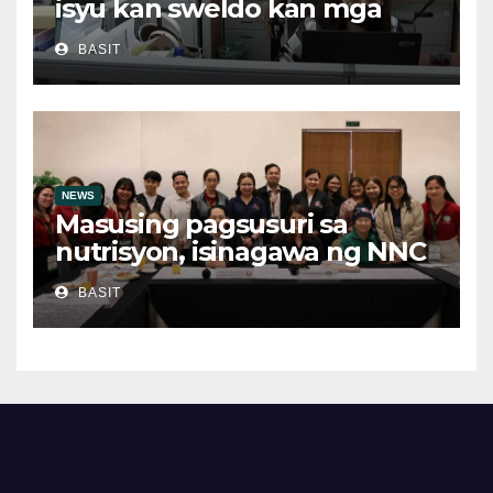
isyu kan sweldo kan mga
obrero, bawal sa ley asin
BASIT
ilegal suboot
NEWS
Masusing pagsusuri sa
nutrisyon, isinagawa ng NNC
CALABARZON
BASIT