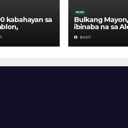
NEWS
00 kabahayan sa
Bulkang Mayon
blon,
ibinaba na sa Al
anggap ng
level 2
T
BASIT
s sa ilalim ng
F