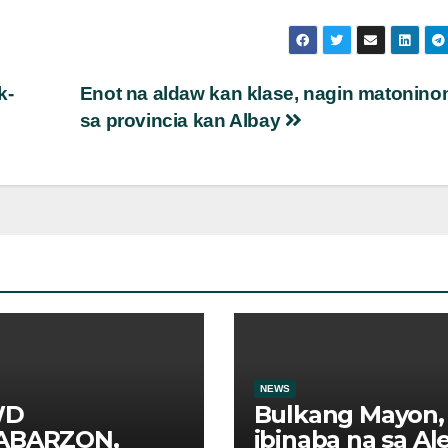
k-
Enot na aldaw kan klase, nagin matonino
sa provincia kan Albay
NEWS
WD
Bulkang Mayon,
ABARZON,
ibinaba na sa Ale