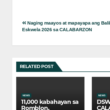
Post
Naging maayos at mapayapa ang Bali
Eskwela 2026 sa CALABARZON
navigation
RELATED POST
NEWS
NEWS
11,000 kabahayan sa
DS
Romblon,
CAL