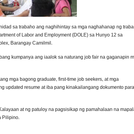
unidad sa trabaho ang naghihintay sa mga naghahanap ng trab
artment of Labor and Employment (DOLE) sa Hunyo 12 sa
lex, Barangay Camilmil.
ibang kumpanya ang iaalok sa naturang job fair na gaganapin 
ang mga bagong graduate, first-time job seekers, at mga
g updated resume at iba pang kinakailangang dokumento para
 Kalayaan at ng patuloy na pagsisikap ng pamahalaan na mapa
Pilipino.