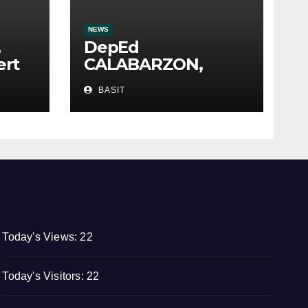
NEWS
,
DepEd
ert
CALABARZON,
tiniyak ang ligtas at
BASIT
masustansyang
pagkain sa School-
Based Feeding
Program
Today's Views:
22
Today's Visitors:
22