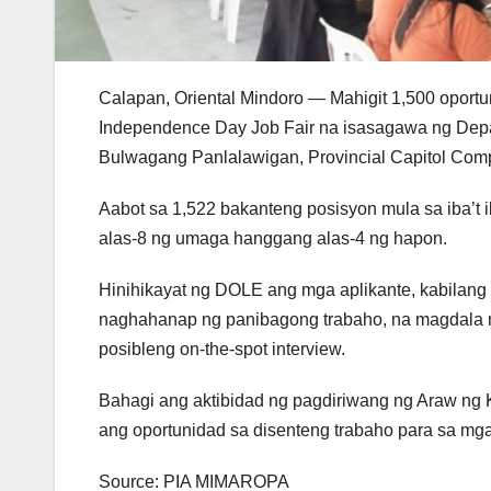
Calapan, Oriental Mindoro — Mahigit 1,500 oport
Independence Day Job Fair na isasagawa ng Dep
Bulwagang Panlalawigan, Provincial Capitol Comp
Aabot sa 1,522 bakanteng posisyon mula sa iba’t 
alas-8 ng umaga hanggang alas-4 ng hapon.
Hinihikayat ng DOLE ang mga aplikante, kabilang 
naghahanap ng panibagong trabaho, na magdala n
posibleng on-the-spot interview.
Bahagi ang aktibidad ng pagdiriwang ng Araw ng
ang oportunidad sa disenteng trabaho para sa mga 
Source: PIA MIMAROPA