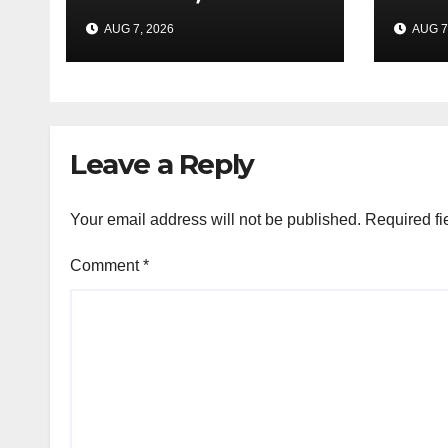
tumanggap ng
naka
AUG 7, 2026
AUG 7
bigas sa ilalim ng
sapa
LGSF
supp
posi
ng 
May
Leave a Reply
Your email address will not be published.
Required fi
Comment
*