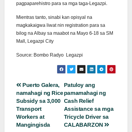
pagpaparehistro para sa mga taga-Legazpi.
Mientras tanto, sinabi kan opisyal na
magkakaigwa liwat nin registration para sa
bilog na Albay sa maabot na Mayo 6-18 sa SM
Mall, Legazpi City
Source: Bombo Radyo Legazpi
Post
Puerto Galera,
Patuloy ang
namahagi ng Rice
pamamahagi ng
navigation
Subsidy sa 3,000
Cash Relief
Transport
Assistance sa mga
Workers at
Tricycle Driver sa
Mangingisda
CALABARZON