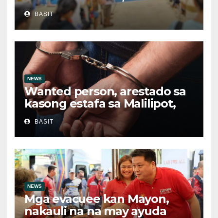
tumanggap ng ₱2,000 UPLIFT
BASIT
Assistance
NEWS
Wanted person, arestado sa
kasong estafa sa Malilipot,
Albay
BASIT
NEWS
Mga evacuee kan Mayon,
nakauli na na may ayuda