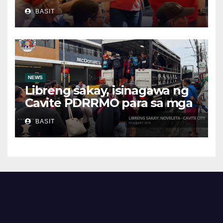
matapos an pitong (7) bulan
BASIT
na paglikas
NEWS
Libreng sakay, isinagawa ng
Cavite PDRRMO para sa mga
stranded na commuter
BASIT