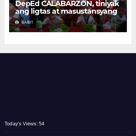
DepEd CALABARZON, tiniyak
ang ligtas at masustansyang
pagkain sa School-Based
BASIT
Feeding Program
Today's Views:
54