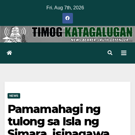
Skip
Fri. Aug 7th, 2026
to
content
NEWS
Pamamahagi ng
tulong sa Isla ng
Simara, isinagawa