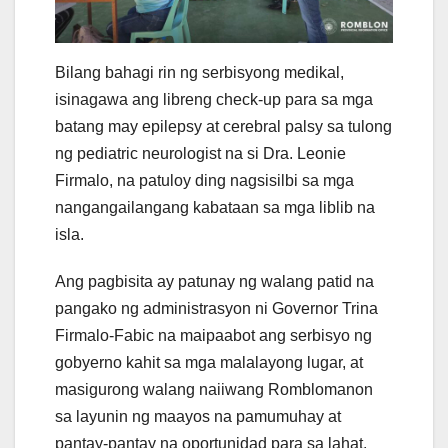
Bilang bahagi rin ng serbisyong medikal,
isinagawa ang libreng check-up para sa mga
batang may epilepsy at cerebral palsy sa tulong
ng pediatric neurologist na si Dra. Leonie
Firmalo, na patuloy ding nagsisilbi sa mga
nangangailangang kabataan sa mga liblib na
isla.
Ang pagbisita ay patunay ng walang patid na
pangako ng administrasyon ni Governor Trina
Firmalo-Fabic na maipaabot ang serbisyo ng
gobyerno kahit sa mga malalayong lugar, at
masigurong walang naiiwang Romblomanon
sa layunin ng maayos na pamumuhay at
pantay-pantay na oportunidad para sa lahat.