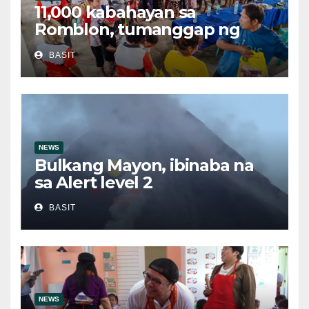
11,000 kabahayan sa
Romblon, tumanggap ng
bigas sa ilalim ng LGSF
BASIT
NEWS
Bulkang Mayon, ibinaba na
sa Alert level 2
BASIT
NEWS