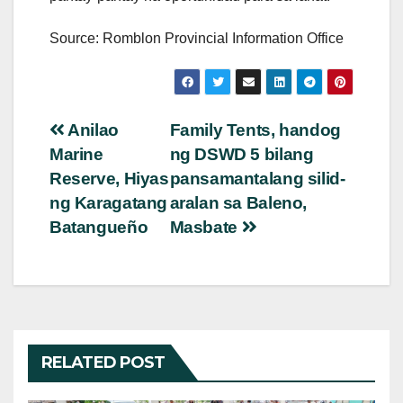
Source: Romblon Provincial Information Office
Post
Anilao
Family Tents, handog
Marine
ng DSWD 5 bilang
navigation
Reserve, Hiyas
pansamantalang silid-
ng Karagatang
aralan sa Baleno,
Batangueño
Masbate
RELATED POST