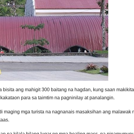
a bisita ang mahigit 300 baitang na hagdan, kung saan makikit
kakataon para sa taimtim na pagninilay at panalangin.
di maging mga turista na nagnanais masaksihan ang malawak 
taas.
n na kilala bilang lugar ng mga healing mass, na pinamumun