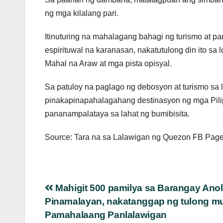
ng mga kilalang pari.
Itinuturing na mahalagang bahagi ng turismo at
espirituwal na karanasan, nakatutulong din ito sa 
Mahal na Araw at mga pista opisyal.
Sa patuloy na paglago ng debosyon at turismo sa 
pinakapinapahalagahang destinasyon ng mga Pilip
pananampalataya sa lahat ng bumibisita.
Source: Tara na sa Lalawigan ng Quezon FB Pag
Post
Mahigit 500 pamilya sa Barangay Anol
Pinamalayan, nakatanggap ng tulong mu
navigation
Pamahalaang Panlalawigan