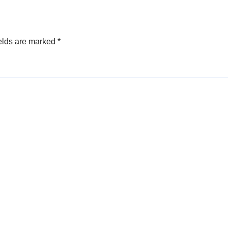
may at Habagat
elds are marked
*