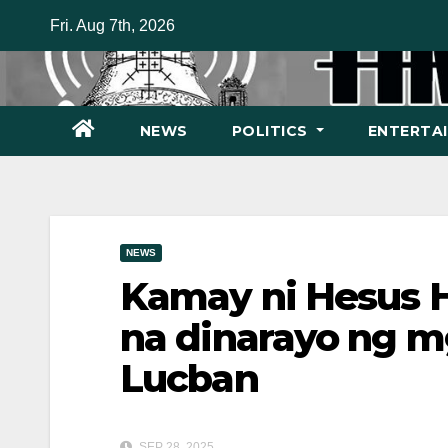
Skip
Fri. Aug 7th, 2026
to
content
NEWS
POLITICS
ENTERTA
NEWS
Kamay ni Hesus H
na dinarayo ng mg
Lucban
SEP 28, 2025