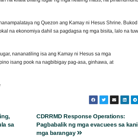
 pananampalataya ng Quezon ang Kamay ni Hesus Shrine. Bukod
lokal na ekonomiya dahil sa pagdagsa ng mga bisita, lalo na tu
lugar, nananatiling isa ang Kamay ni Hesus sa mga
ino isang pook na nagbibigay pag-asa, ginhawa, at
e
ing,
CDRRMD Response Operations:
la sa
Pagbabalik ng mga evacuees sa kani
mga barangay