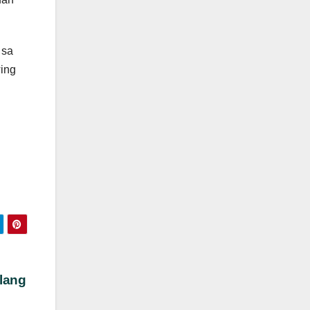
 sa
wing
lang