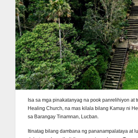
Isa sa mga pinakatanyag na pook panrelihiyon at
Healing Church, na mas kilala bilang Kamay ni 
sa Barangay Tinamnan, Lucban.
Itinatag bilang dambana ng pananampalataya at lu