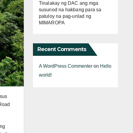
Tinalakay ng DAC ang mga
susunod na hakbang para sa
patuloy na pag-unlad ng
MIMAROPA
Recent Comments
A WordPress Commenter
on
Hello
world!
esus
 Road
ong