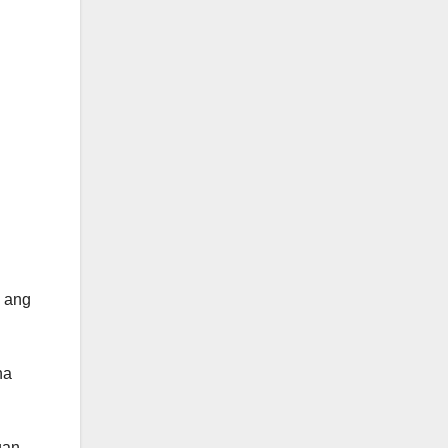
a ang
na
uan