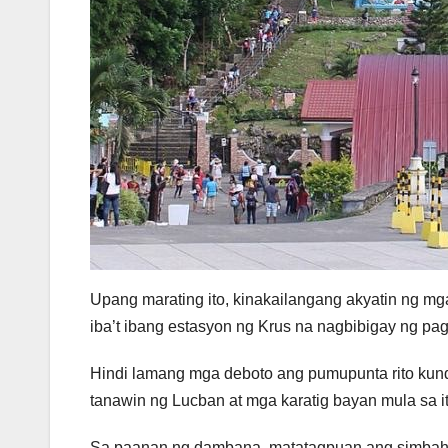
Upang marating ito, kinakailangang akyatin ng mg
iba’t ibang estasyon ng Krus na nagbibigay ng pag
Hindi lamang mga deboto ang pumupunta rito kun
tanawin ng Lucban at mga karatig bayan mula sa i
Sa paanan ng dambana, matatagpuan ang simbaha