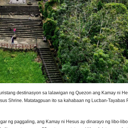
 turistang destinasyon sa lalawigan ng Quezon ang Kamay ni H
Hesus Shrine. Matatagpuan ito sa kahabaan ng Lucban-Tayabas
gar ng paggaling, ang Kamay ni Hesus ay dinarayo ng libo-lib