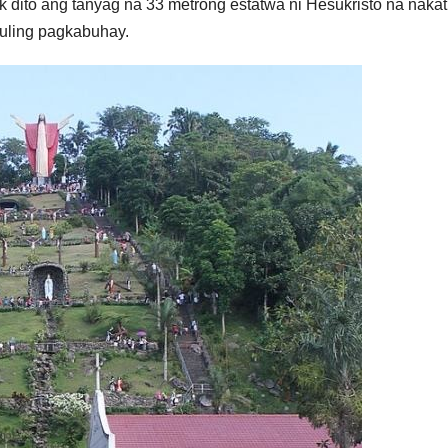
 dito ang tanyag na 33 metrong estatwa ni Hesukristo na nakat
muling pagkabuhay.