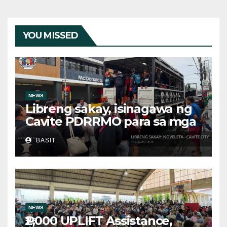
YOU MISSED
NEWS
Libreng sakay, isinagawa ng
Cavite PDRRMO para sa mga
stranded na commuter
BASIT
NEWS
₱2,000 UPLIFT Assistance,