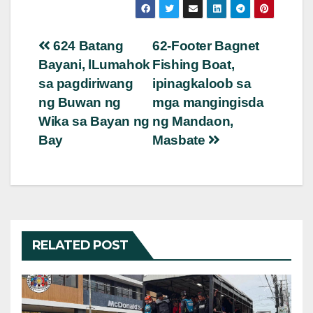
Post
624 Batang
62-Footer Bagnet
Bayani, lLumahok
Fishing Boat,
navigation
sa pagdiriwang
ipinagkaloob sa
ng Buwan ng
mga mangingisda
Wika sa Bayan ng
ng Mandaon,
Bay
Masbate
RELATED POST