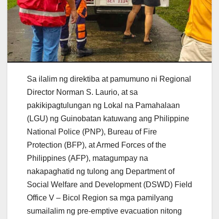
Sa ilalim ng direktiba at pamumuno ni Regional
Director Norman S. Laurio, at sa
pakikipagtulungan ng Lokal na Pamahalaan
(LGU) ng Guinobatan katuwang ang Philippine
National Police (PNP), Bureau of Fire
Protection (BFP), at Armed Forces of the
Philippines (AFP), matagumpay na
nakapaghatid ng tulong ang Department of
Social Welfare and Development (DSWD) Field
Office V – Bicol Region sa mga pamilyang
sumailalim ng pre-emptive evacuation nitong