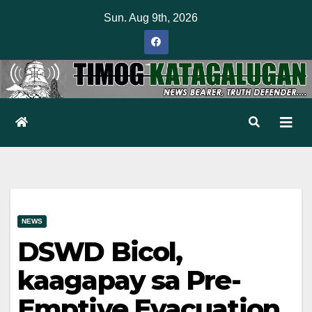
Skip
Sun. Aug 9th, 2026
to
content
NEWS
DSWD Bicol,
kaagapay sa Pre-
Emptive Evacuation