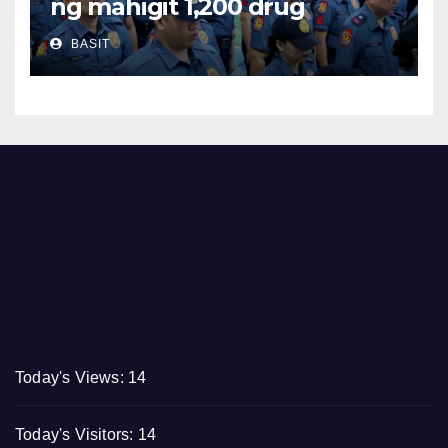
ng mahigit 1,200 drug
suspects at tinatayang nasa
BASIT
Php29.6M halaga ng ilegal na
droga nasamsam noong
Hulyo
Today's Views:
14
Today's Visitors:
14