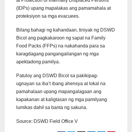
at Protection of Internally Displaced Persons
(IDPs) upang mapalakas ang pamamahala at
proteksiyon sa mga evacuees.
Bilang bahagi ng kahandaan, tiniyak ng DSWD
Bicol ang pagkakaroon ng sapat na Family
Food Packs (FFPs) na nakahanda para sa
karagdagang pangangailangan ng mga
apektadong pamilya.
Patuloy ang DSWD Bicol sa pakikipag-
ugnayan sa iba’t ibang ahensya at lokal na
pamahalaan upang mapangalagaan ang
kapakanan at kaligtasan ng mga pamilyang
lumikas dahil sa banta ng sakuna.
Source: DSWD Field Office V