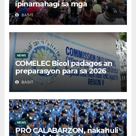
ipinamahagi sa mga
kwalipikadong benepisyaryo
BASIT
sa Victoria, Oriental Mindoro
NEWS
COMELEC Bicol padagos an
preparasyon para sa 2026
BSKE
BASIT
NEWS
PRO CALABARZON, nakahuli