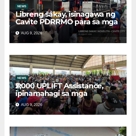
NEWS
Libreng sakay, isinagawa ng
Cavite PDRRMO para sa mga
stranded na commuter
AUG 9, 2026
NEWS
₱2,000 UPLIFT Assistance,
ipinamahagi sa mga
kwalipikadong benepisyaryo
AUG 9, 2026
sa Victoria, Oriental Mindoro