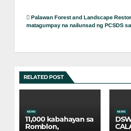
Post
Palawan Forest and Landscape Restora
matagumpay na nailunsad ng PCSDS sa
navigation
RELATED POST
NEWS
NEWS
11,000 kabahayan sa
DS
Romblon,
CAL