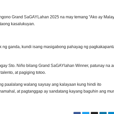
Angono Grand SaGAYLahan 2025 na may temang “Ako ay Malay
taong kasalukuyan.
lak ng ganda, kundi isang masigabong pahayag ng pagkakapant
gay Sto. Niño bilang Grand SaGAYlahan Winner, patunay na 
alento, at pagiging totoo.
ng paalalang walang saysay ang kalayaan kung hindi ito
mamahal, at pagtanggap ay sandatang kayang baguhin ang mu