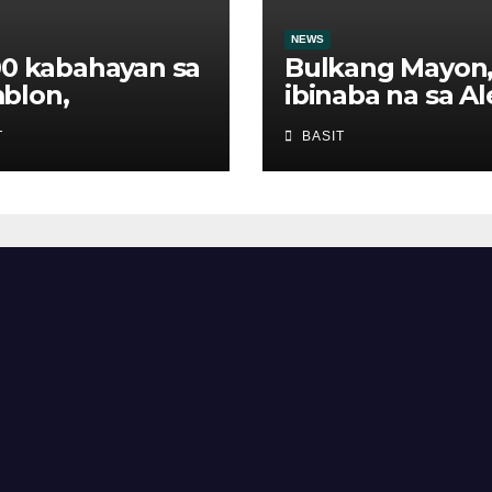
NEWS
00 kabahayan sa
Bulkang Mayon
blon,
ibinaba na sa Al
anggap ng
level 2
T
BASIT
s sa ilalim ng
F