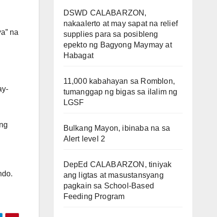
DSWD CALABARZON,
nakaalerto at may sapat na relief
a” na
supplies para sa posibleng
epekto ng Bagyong Maymay at
Habagat
11,000 kabahayan sa Romblon,
ay-
tumanggap ng bigas sa ilalim ng
LGSF
ang
Bulkang Mayon, ibinaba na sa
Alert level 2
DepEd CALABARZON, tiniyak
ndo.
ang ligtas at masustansyang
pagkain sa School-Based
Feeding Program