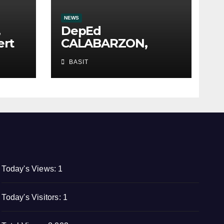
NEWS
,
DepEd
ert
CALABARZON,
tiniyak ang ligtas at
BASIT
masustansyang
pagkain sa School-
Based Feeding
Program
Today's Views:
1
Today's Visitors:
1