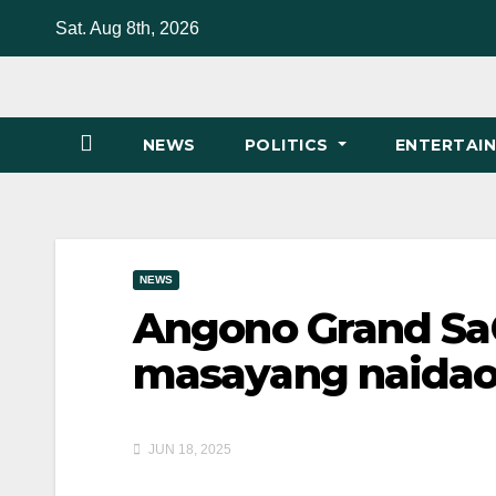
Skip
Sat. Aug 8th, 2026
to
content
NEWS
POLITICS
ENTERTAI
NEWS
Angono Grand Sa
masayang naidao
JUN 18, 2025