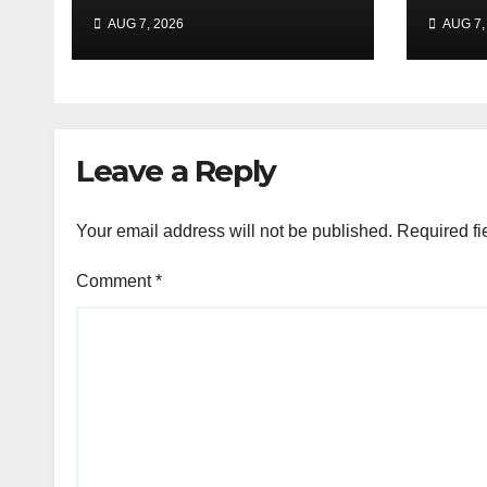
tumanggap ng
naka
AUG 7, 2026
AUG 7,
bigas sa ilalim ng
sapa
LGSF
supp
posi
ng 
May
Leave a Reply
Your email address will not be published.
Required fi
Comment
*