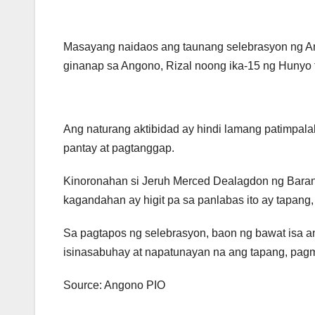
Masayang naidaos ang taunang selebrasyon ng 
ginanap sa Angono, Rizal noong ika-15 ng Hunyo 
Ang naturang aktibidad ay hindi lamang patimpa
pantay at pagtanggap.
Kinoronahan si Jeruh Merced Dealagdon ng Baran
kagandahan ay higit pa sa panlabas ito ay tapang, t
Sa pagtapos ng selebrasyon, baon ng bawat isa a
isinasabuhay at napatunayan na ang tapang, pag
Source: Angono PIO