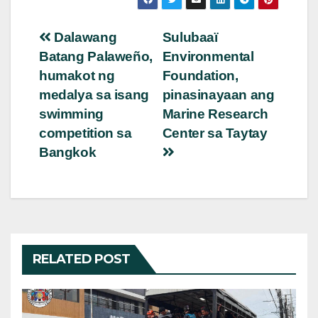
Post
Dalawang
Sulubaaï
Batang Palaweño,
Environmental
navigation
humakot ng
Foundation,
medalya sa isang
pinasinayaan ang
swimming
Marine Research
competition sa
Center sa Taytay
Bangkok
RELATED POST