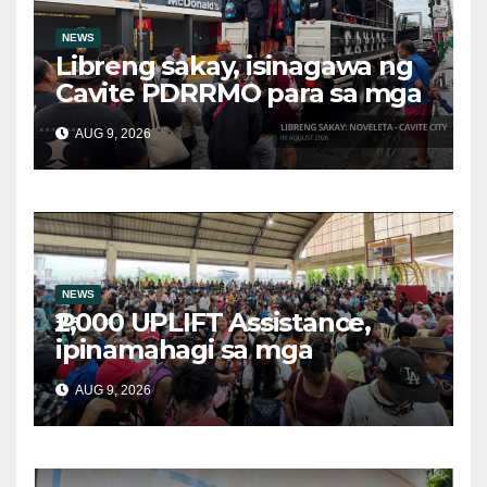
NEWS
Libreng sakay, isinagawa ng
Cavite PDRRMO para sa mga
stranded na commuter
AUG 9, 2026
NEWS
₱2,000 UPLIFT Assistance,
ipinamahagi sa mga
kwalipikadong benepisyaryo
AUG 9, 2026
sa Victoria, Oriental Mindoro