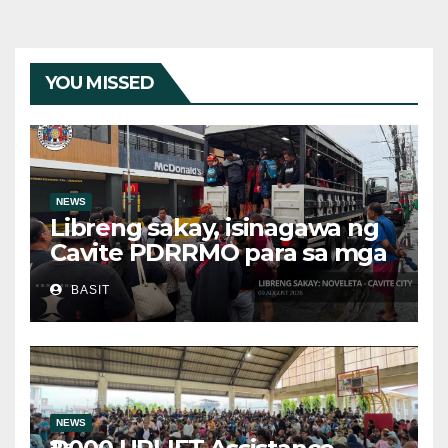
YOU MISSED
NEWS
Libreng sakay, isinagawa ng
Cavite PDRRMO para sa mga
stranded na commuter
BASIT
NEWS