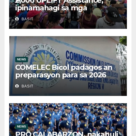
₱2,000 UPLIFT Assistance,
ipinamahagi sa mga
kwalipikadong benepisyaryo
BASIT
sa Victoria, Oriental Mindoro
NEWS
COMELEC Bicol padagos an
preparasyon para sa 2026
BSKE
BASIT
NEWS
PRO CALABARZON, nakahuli