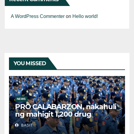
A WordPress Commenter
on
Hello world!
YOU MISSED
NEWS
PRO CALABARZON, nakahuli
ng mahigit 1,200 drug
suspects at tinatayang nasa
BASIT
Php29.6M halaga ng ilegal na