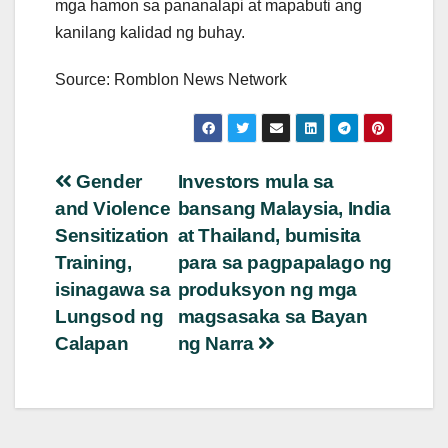
mga hamon sa pananalapi at mapabuti ang
kanilang kalidad ng buhay.
Source: Romblon News Network
Post
Gender
Investors mula sa
and Violence
bansang Malaysia, India
navigation
Sensitization
at Thailand, bumisita
Training,
para sa pagpapalago ng
isinagawa sa
produksyon ng mga
Lungsod ng
magsasaka sa Bayan
Calapan
ng Narra