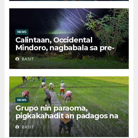
droga nasamsam noong
Hulyo
NEWS
Calintaan, Occidental
Mindoro, nagbabala sa pre-
evacuation dahil sa malakas
BASIT
na ulan
NEWS
Grupo nin paraoma,
pigkakahadit an padagos na
importasyon kasabay kan
BASIT
nakatalaan na anihan