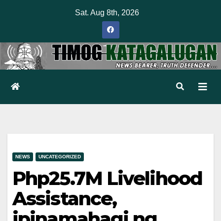
Skip
Sat. Aug 8th, 2026
to
content
NEWS
UNCATEGORIZED
Php25.7M Livelihood
Assistance,
ipinamahagi ng