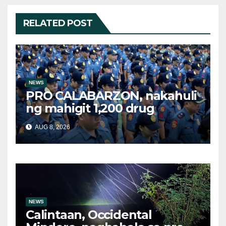
RELATED POST
NEWS
PRO CALABARZON, nakahuli
ng mahigit 1,200 drug
suspects at tinatayang nasa
AUG 8, 2026
Php29.6M halaga ng ilegal
na droga nasamsam noong
Hulyo
NEWS
Calintaan, Occidental