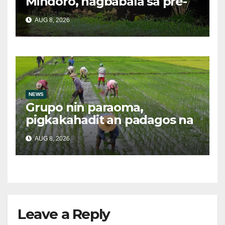
Mindoro, nagbabala sa pre-
evacuation dahil sa malakas
AUG 8, 2026
na ulan
NEWS
Grupo nin paraoma,
pigkakahadit an padagos na
importasyon kasabay kan
AUG 8, 2026
nakatalaan na anihan
Leave a Reply