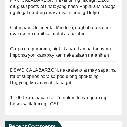
PRO CALABARZON, nakahuli ng mahigit 1,200
drug suspects at tinatayang nasa Php29.6M halaga
ng ilegal na droga nasamsam noong Hulyo
Calintaan, Occidental Mindoro, nagbabala sa pre-
evacuation dahil sa malakas na ulan
Grupo nin paraoma, pigkakahadit an padagos na
importasyon kasabay kan nakatalaan na anihan
DSWD CALABARZON, nakaalerto at may sapat na
relief supplies para sa posibleng epekto ng
Bagyong Maymay at Habagat
11,000 kabahayan sa Romblon, tumanggap ng
bigas sa ilalim ng LGSF
Recent Comments