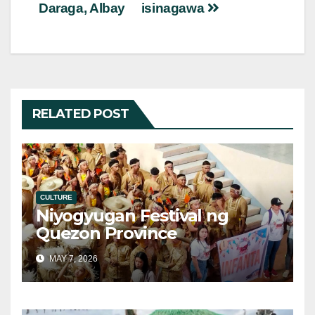
Daraga, Albay
isinagawa
RELATED POST
CULTURE
Niyogyugan Festival ng
Quezon Province
MAY 7, 2026