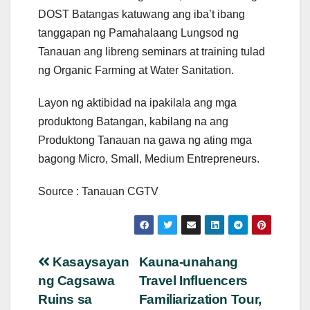
DOST Batangas katuwang ang iba’t ibang
tanggapan ng Pamahalaang Lungsod ng
Tanauan ang libreng seminars at training tulad
ng Organic Farming at Water Sanitation.
Layon ng aktibidad na ipakilala ang mga
produktong Batangan, kabilang na ang
Produktong Tanauan na gawa ng ating mga
bagong Micro, Small, Medium Entrepreneurs.
Source : Tanauan CGTV
Post
Kasaysayan
Kauna-unahang
ng Cagsawa
Travel Influencers
navigation
Ruins sa
Familiarization Tour,