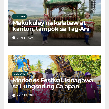
CULTURE
Makukulay na kalabaw at
kariton, tampok sa Tag-Ani
Festival sa Tiaong, Quezon
JUN 1, 2025
CULTURE
Moriones Festival, isinagawa
sa Lungsod ng Calapan
bilang bahagi sa
APR 19, 2025
Pagdiriwang ng Semana
Santa 2025