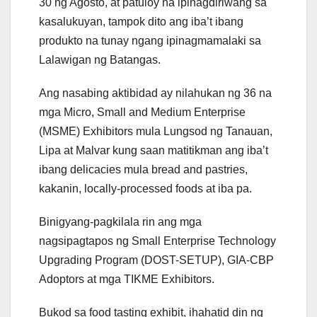
30 ng Agosto, at patuloy na ipinagdiriwang sa
kasalukuyan, tampok dito ang iba’t ibang
produkto na tunay ngang ipinagmamalaki sa
Lalawigan ng Batangas.
Ang nasabing aktibidad ay nilahukan ng 36 na
mga Micro, Small and Medium Enterprise
(MSME) Exhibitors mula Lungsod ng Tanauan,
Lipa at Malvar kung saan matitikman ang iba’t
ibang delicacies mula bread and pastries,
kakanin, locally-processed foods at iba pa.
Binigyang-pagkilala rin ang mga
nagsipagtapos ng Small Enterprise Technology
Upgrading Program (DOST-SETUP), GIA-CBP
Adoptors at mga TIKME Exhibitors.
Bukod sa food tasting exhibit, ihahatid din ng