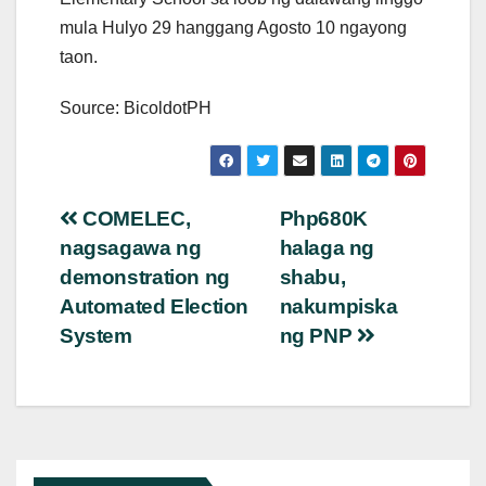
mula Hulyo 29 hanggang Agosto 10 ngayong
taon.
Source: BicoldotPH
Post
COMELEC,
Php680K
nagsagawa ng
halaga ng
navigation
demonstration ng
shabu,
Automated Election
nakumpiska
System
ng PNP