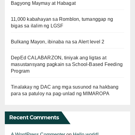
Bagyong Maymay at Habagat
11,000 kabahayan sa Romblon, tumanggap ng
bigas sa ilalim ng LGSF
Bulkang Mayon, ibinaba na sa Alert level 2
DepEd CALABARZON, tiniyak ang ligtas at
masustansyang pagkain sa School-Based Feeding
Program
Tinalakay ng DAC ang mga susunod na hakbang
para sa patuloy na pag-unlad ng MIMAROPA
Recent Comments
A WordPress Commenter
on
Hello world!