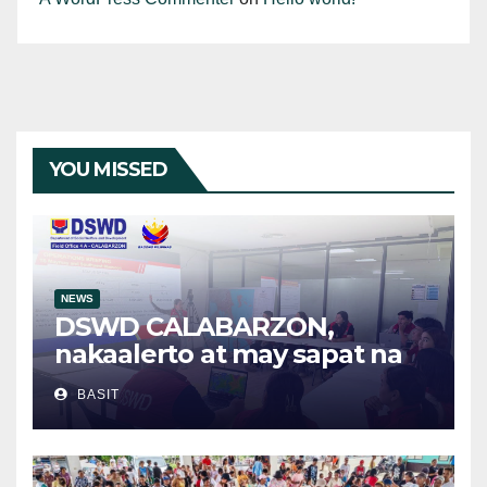
YOU MISSED
NEWS
DSWD CALABARZON,
nakaalerto at may sapat na
relief supplies para sa
BASIT
posibleng epekto ng
Bagyong Maymay at Habagat