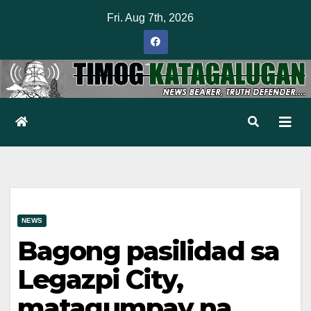
Skip
Fri. Aug 7th, 2026
to
content
NEWS
Bagong pasilidad sa
Legazpi City,
matagumpay na