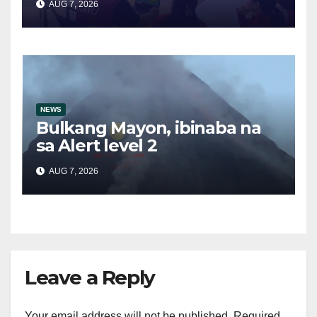
AUG 7, 2026
posibleng epekto ng
Bagyong Maymay at Habagat
NEWS
Bulkang Mayon, ibinaba na
sa Alert level 2
AUG 7, 2026
Leave a Reply
Your email address will not be published.
Required