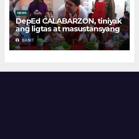
NEWS
DepEd CALABARZON, tiniyak
ang ligtas at masustansyang
pagkain sa School-Based
BASIT
Feeding Program