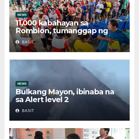
NEWS
11,000 kabahayan sa
Romblon, tumanggap ng
bigas sa ilalim ng LGSF
BASIT
NEWS
Bulkang Mayon, ibinaba na
sa Alert level 2
BASIT