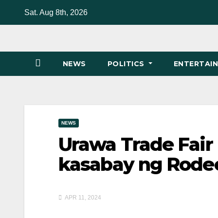
Skip
Sat. Aug 8th, 2026
to
content
NEWS
POLITICS
ENTERTAI
NEWS
Urawa Trade Fair 
kasabay ng Rodeo
APR 11, 2024