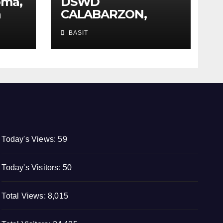
oma,
DSWD
n
CALABARZON,
nakaalerto at may
BASIT
sapat na relief
supplies para sa
posibleng epekto
ng Bagyong
Maymay at Habagat
Today's Views:
59
Today's Visitors:
50
Total Views:
8,015