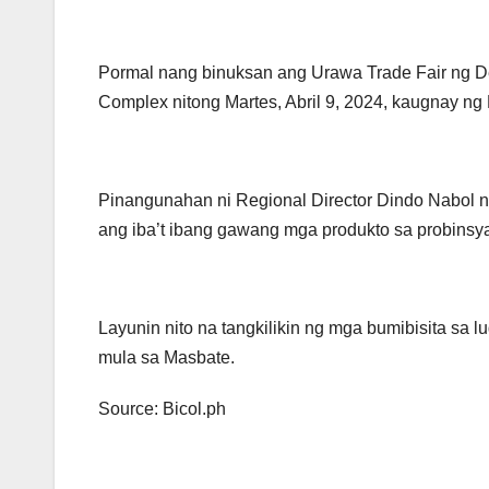
Pormal nang binuksan ang Urawa Trade Fair ng De
Complex nitong Martes, Abril 9, 2024, kaugnay ng
Pinangunahan ni Regional Director Dindo Nabol n
ang iba’t ibang gawang mga produkto sa probinsy
Layunin nito na tangkilikin ng mga bumibisita s
mula sa Masbate.
Source: Bicol.ph