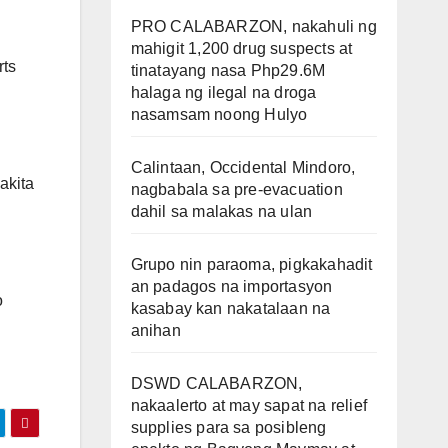
PRO CALABARZON, nakahuli ng
mahigit 1,200 drug suspects at
rts
tinatayang nasa Php29.6M
halaga ng ilegal na droga
nasamsam noong Hulyo
Calintaan, Occidental Mindoro,
akita
nagbabala sa pre-evacuation
dahil sa malakas na ulan
Grupo nin paraoma, pigkakahadit
an padagos na importasyon
o
kasabay kan nakatalaan na
anihan
DSWD CALABARZON,
nakaalerto at may sapat na relief
supplies para sa posibleng