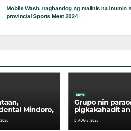
Mobile Wash, naghandog ng malinis na inumin 
provincial Sports Meet 2024
NEWS
ntaan,
Grupo nin para
dental Mindoro,
pigkakahadit an
abala sa pre-
padagos na
 2026
AUG 8, 2026
uation dahil sa
importasyon