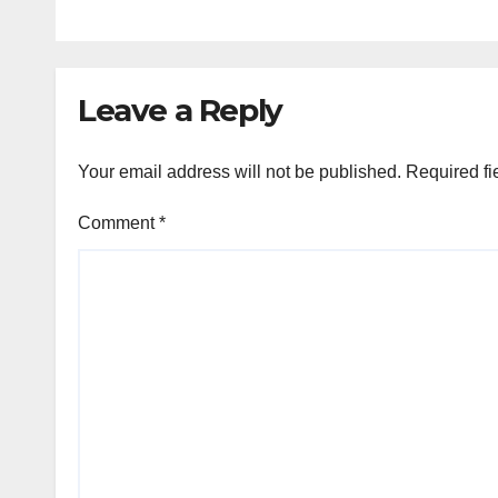
Php29.6M halaga
mala
ng ilegal na droga
nasamsam noong
Hulyo
Leave a Reply
Your email address will not be published.
Required fi
Comment
*