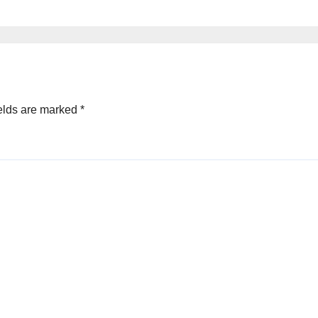
kas na ulan
kasabay kan
nakatalaan na
anihan
elds are marked
*