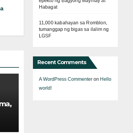
epekto ng Bagyong Maymay at
Habagat
sa
11,000 kabahayan sa Romblon,
tumanggap ng bigas sa ilalim ng
LGSF
Recent Comments
A WordPress Commenter
on
Hello
world!
oma,