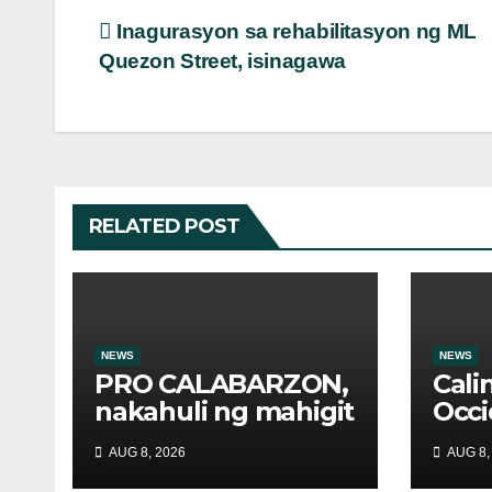
Post
Inagurasyon sa rehabilitasyon ng ML
Quezon Street, isinagawa
navigation
RELATED POST
NEWS
NEWS
PRO CALABARZON,
Cali
nakahuli ng mahigit
Occi
1,200 drug suspects
nagb
AUG 8, 2026
AUG 8,
at tinatayang nasa
evac