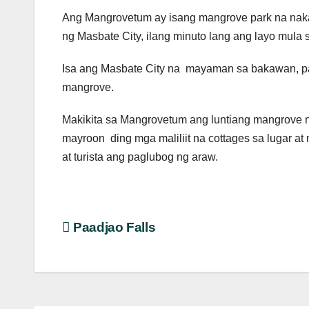
Ang Mangrovetum ay isang mangrove park na naka
ng Masbate City, ilang minuto lang ang layo mula s
Isa ang Masbate City na mayaman sa bakawan, p
mangrove.
Makikita sa Mangrovetum ang luntiang mangrove n
mayroon ding mga maliliit na cottages sa lugar 
at turista ang paglubog ng araw.
Post
Paadjao Falls
navigation