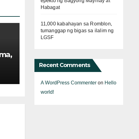
epekto ng Bagyong Maymay at
Habagat
11,000 kabahayan sa Romblon,
tumanggap ng bigas sa ilalim ng
LGSF
oma,
Recent Comments
A WordPress Commenter
on
Hello
world!