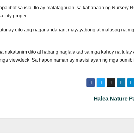
palibot sa isla. Ito ay matatagpuan sa kahabaan ng Nursery 
a city proper.
atunay dito ang nagagandahan, mayayabong at malusog na m
a nakatanim dito at habang naglalakad sa mga kahoy na tulay 
at mga viewdeck. Sa hapon naman ay masisilayan ng mga bumibi
Halea Nature P