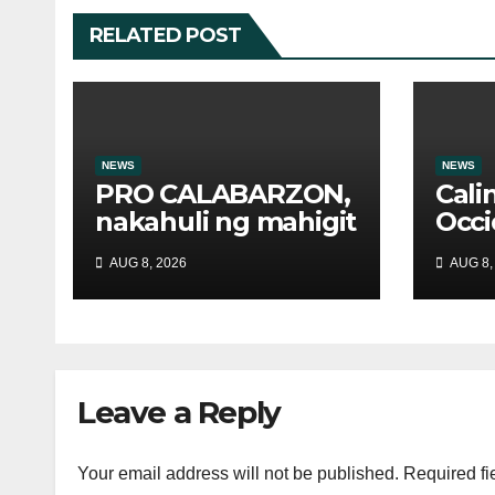
RELATED POST
NEWS
NEWS
PRO CALABARZON,
Cali
nakahuli ng mahigit
Occi
1,200 drug suspects
nagb
AUG 8, 2026
AUG 8,
at tinatayang nasa
evac
Php29.6M halaga
mala
ng ilegal na droga
nasamsam noong
Hulyo
Leave a Reply
Your email address will not be published.
Required fi