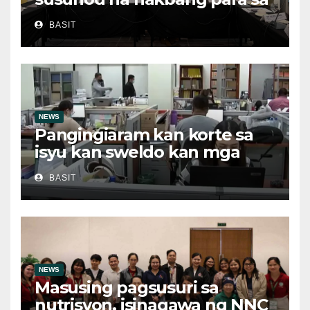
patuloy na pag-unlad ng
BASIT
MIMAROPA
NEWS
Pangingiaram kan korte sa
isyu kan sweldo kan mga
obrero, bawal sa ley asin
BASIT
ilegal suboot
NEWS
Masusing pagsusuri sa
nutrisyon, isinagawa ng NNC