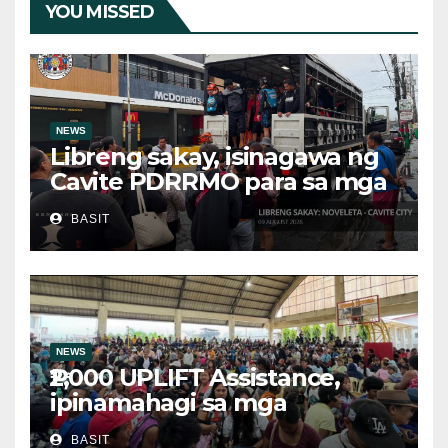
YOU MISSED
NEWS
Libreng sakay, isinagawa ng
Cavite PDRRMO para sa mga
stranded na commuter
BASIT
NEWS
₱2,000 UPLIFT Assistance,
ipinamahagi sa mga
kwalipikadong benepisyaryo
BASIT