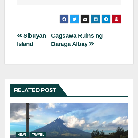
Post
Sibuyan
Cagsawa Ruins ng
Island
Daraga Albay
navigation
RELATED POST
NEWS
TRAVEL