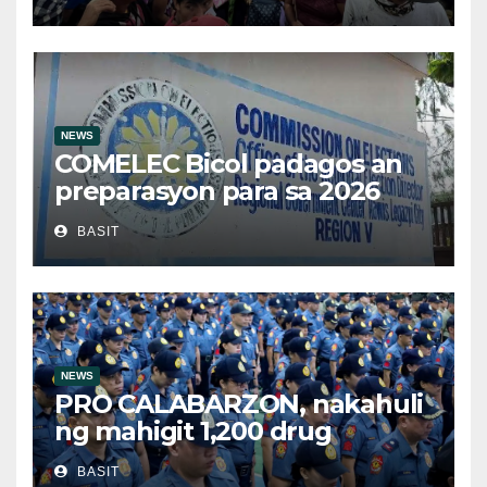
sa Victoria, Oriental Mindoro
NEWS
COMELEC Bicol padagos an
preparasyon para sa 2026
BSKE
BASIT
NEWS
PRO CALABARZON, nakahuli
ng mahigit 1,200 drug
suspects at tinatayang nasa
BASIT
Php29.6M halaga ng ilegal na