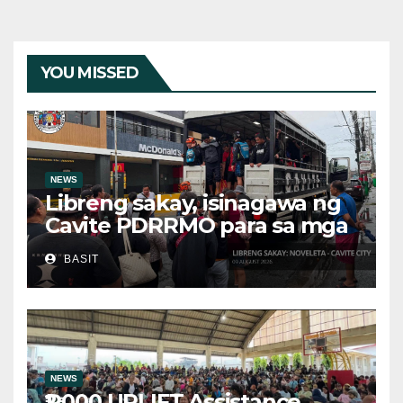
YOU MISSED
NEWS
Libreng sakay, isinagawa ng
Cavite PDRRMO para sa mga
stranded na commuter
BASIT
NEWS
₱2,000 UPLIFT Assistance,