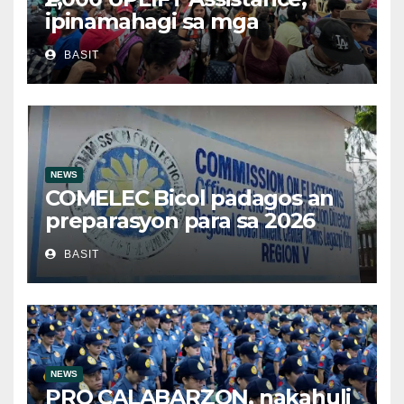
ipinamahagi sa mga
kwalipikadong benepisyaryo
BASIT
sa Victoria, Oriental Mindoro
NEWS
COMELEC Bicol padagos an
preparasyon para sa 2026
BSKE
BASIT
NEWS
PRO CALABARZON, nakahuli