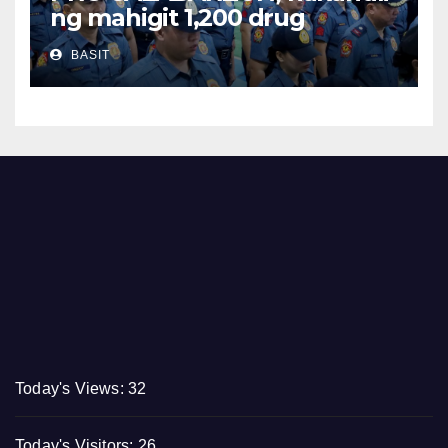
ng mahigit 1,200 drug
suspects at tinatayang nasa
BASIT
Php29.6M halaga ng ilegal na
droga nasamsam noong
Hulyo
Today's Views:
32
Today's Visitors:
26