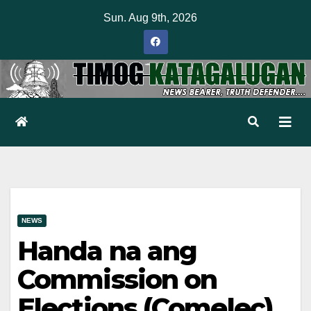
Skip
Sun. Aug 9th, 2026
to
content
NEWS
Handa na ang
Commission on
Elections (Comelec)