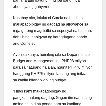
pamahalaan gayundin ng iba pang mga
ahensiya ng gobyerno.
Kasabay nito, iniulat ni Garcia na hindi sila
makapagbibigay ng dagdag na allowance sa
mga gurong magsisilbi sa espesyal na halalan,
dahil hindi nabigyan ng karagdagang pondo
ang Comelec.
Ayon sa kanya, humiling sila sa Department of
Budget and Management ng PHP98 milyon
para sa naturang halalan, ngunit PHP70 milyon
hanggang PHP75 milyon lamang ang inilaan
sa kanila bilang working budget.
“Hindi kami makapagbibigay ng
pangkalahatang dagdag. Gagamitin namin ang
aming natipid na pondo para sa kanilang