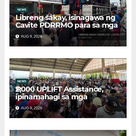
NEWS
Libreng sakay, isinagawa ng
Cavite PDRRMO para sa mga
stranded na commuter
AUG 9, 2026
NEWS
₱2,000 UPLIFT Assistance,
ipinamahagi sa mga
kwalipikadong benepisyaryo
AUG 9, 2026
sa Victoria, Oriental Mindoro