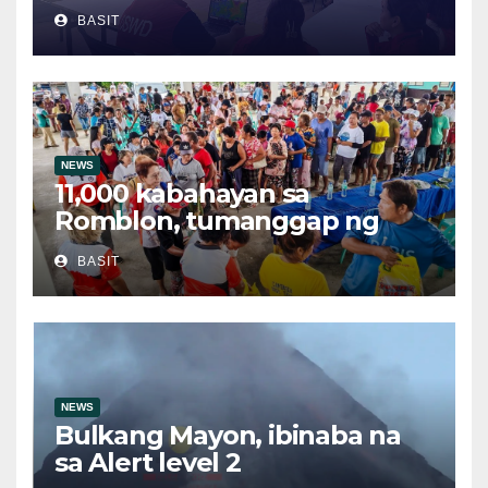
relief supplies para sa
BASIT
posibleng epekto ng
Bagyong Maymay at Habagat
NEWS
11,000 kabahayan sa
Romblon, tumanggap ng
bigas sa ilalim ng LGSF
BASIT
NEWS
Bulkang Mayon, ibinaba na
sa Alert level 2