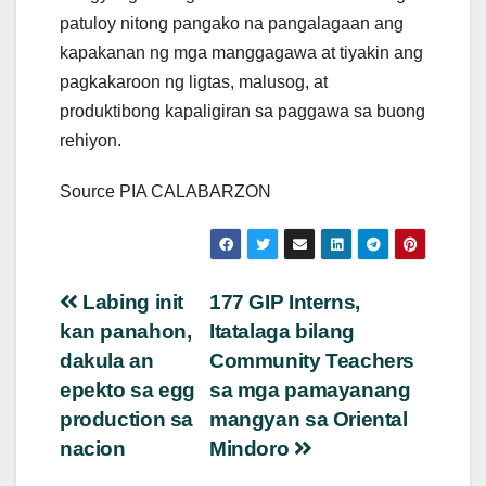
patuloy nitong pangako na pangalagaan ang
kapakanan ng mga manggagawa at tiyakin ang
pagkakaroon ng ligtas, malusog, at
produktibong kapaligiran sa paggawa sa buong
rehiyon.
Source PIA CALABARZON
Post
Labing init
177 GIP Interns,
kan panahon,
Itatalaga bilang
navigation
dakula an
Community Teachers
epekto sa egg
sa mga pamayanang
production sa
mangyan sa Oriental
nacion
Mindoro