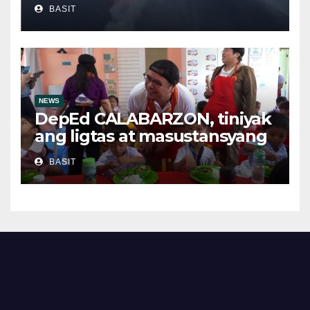
BASIT
NEWS
DepEd CALABARZON, tiniyak
ang ligtas at masustansyang
pagkain sa School-Based
BASIT
Feeding Program