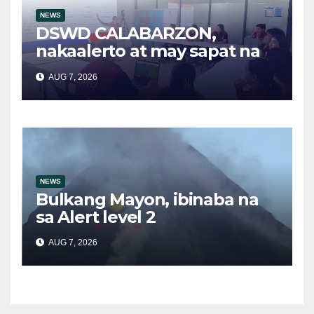
NEWS
DSWD CALABARZON,
nakaalerto at may sapat na
relief supplies para sa
AUG 7, 2026
posibleng epekto ng
Bagyong Maymay at Habagat
NEWS
Bulkang Mayon, ibinaba na
sa Alert level 2
AUG 7, 2026