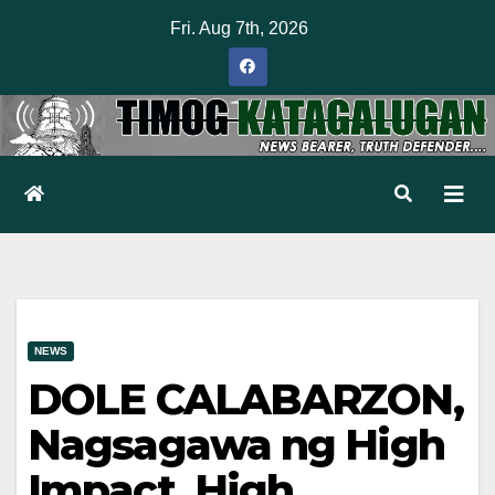
Skip
Fri. Aug 7th, 2026
to
content
NEWS
DOLE CALABARZON,
Nagsagawa ng High
Impact, High