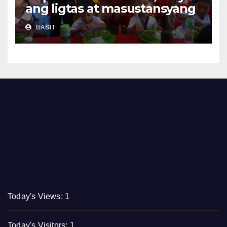
ang ligtas at masustansyang
pagkain sa School-Based
BASIT
Feeding Program
Today's Views:
1
Today's Visitors:
1