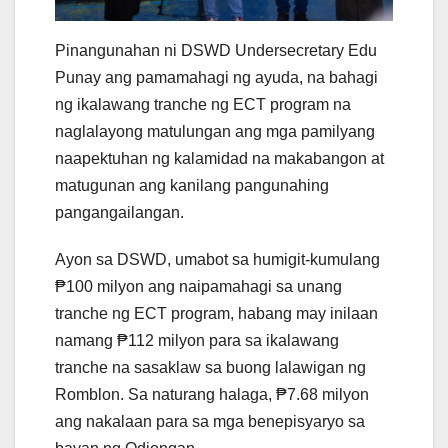
Pinangunahan ni DSWD Undersecretary Edu
Punay ang pamamahagi ng ayuda, na bahagi
ng ikalawang tranche ng ECT program na
naglalayong matulungan ang mga pamilyang
naapektuhan ng kalamidad na makabangon at
matugunan ang kanilang pangunahing
pangangailangan.
Ayon sa DSWD, umabot sa humigit-kumulang
₱100 milyon ang naipamahagi sa unang
tranche ng ECT program, habang may inilaan
namang ₱112 milyon para sa ikalawang
tranche na sasaklaw sa buong lalawigan ng
Romblon. Sa naturang halaga, ₱7.68 milyon
ang nakalaan para sa mga benepisyaryo sa