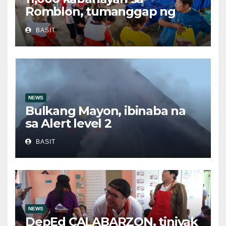
Romblon, tumanggap ng
bigas sa ilalim ng LGSF
BASIT
NEWS
Bulkang Mayon, ibinaba na
sa Alert level 2
BASIT
NEWS
DepEd CALABARZON, tiniyak