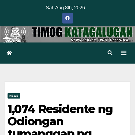
Skip
Sat. Aug 8th, 2026
to
content
NEWS
1,074 Residente ng
Odiongan
tumanggap ng