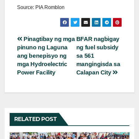
Source: PIA Romblon
Post
Pinagtibay ng mga
BFAR nagbigay
pinuno ng Laguna
ng fuel subsidy
navigation
ang benepisyo ng
sa 561
mga Hydroelectric
mangingisda sa
Power Facility
Calapan City
RELATED POST