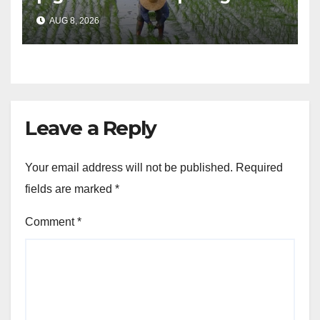
importasyon kasabay kan
AUG 8, 2026
nakatalaan na anihan
Leave a Reply
Your email address will not be published.
Required
fields are marked
*
Comment
*