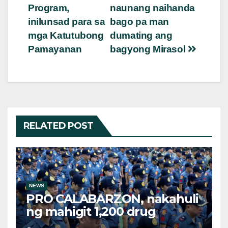
navigation
Program,
naunang naihanda
inilunsad para sa
bago pa man
mga Katutubong
dumating ang
Pamayanan
bagyong Mirasol
RELATED POST
NEWS
PRO CALABARZON, nakahuli
ng mahigit 1,200 drug
suspects at tinatayang nasa