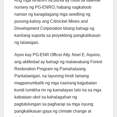
Ang mga itinanim na punla ay mula sa satellite
nursery ng PG-ENRO, habang nagkaloob
naman ng karagdagang mga seedling ng
punong-kahoy ang Citinickel Mines and
Development Corporation bilang bahagi ng
kanilang suporta sa proyektong pangkalikasan
ng lalawigan.
Ayon kay PG-ENR Officer Atty. Noel E. Aquino,
ang aktibidad ay bahagi ng malawakang Forest
Restoration Program ng Pamahalaang
Panlalawigan, na layuning hindi lamang
magpanumbalik ng mga nasirang kagubatan
kundi lumikha rin ng kamalayan lalo na sa mga
kabataan ukol sa kahalagahan ng
pagtutulungan sa pagharap sa mga isyung
pangkalikasan gaya ng climate change at