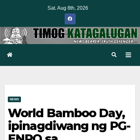
Skip
Sat. Aug 8th, 2026
to
content
NEWS
World Bamboo Day,
ipinagdiwang ng PG-
ENRO sa