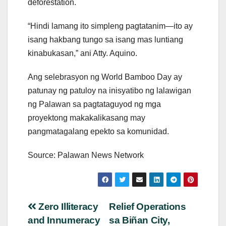
deforestation.
“Hindi lamang ito simpleng pagtatanim—ito ay
isang hakbang tungo sa isang mas luntiang
kinabukasan,” ani Atty. Aquino.
Ang selebrasyon ng World Bamboo Day ay
patunay ng patuloy na inisyatibo ng lalawigan
ng Palawan sa pagtataguyod ng mga
proyektong makakalikasang may
pangmatagalang epekto sa komunidad.
Source: Palawan News Network
Post
Zero Illiteracy
Relief Operations
and Innumeracy
sa Biñan City,