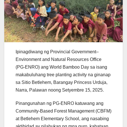
Ipinagdiwang ng Provincial Government–
Environment and Natural Resources Office
(PG-ENRO) ang World Bamboo Day sa isang
makabuluhang tree planting activity na ginanap
sa Sitio Betlehem, Barangay Princess Urduja,
Narra, Palawan noong Setyembre 15, 2025.
Pinangunahan ng PG-ENRO katuwang ang
Community-Based Forest Management (CBFM)
at Betlehem Elementary School, ang nasabing
aktibidad ay nilahukan ng mga guro, kabataan,