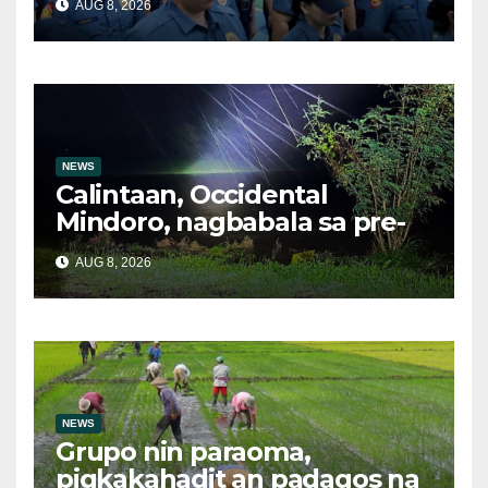
AUG 8, 2026
Php29.6M halaga ng ilegal
na droga nasamsam noong
Hulyo
NEWS
Calintaan, Occidental
Mindoro, nagbabala sa pre-
evacuation dahil sa malakas
AUG 8, 2026
na ulan
NEWS
Grupo nin paraoma,
pigkakahadit an padagos na