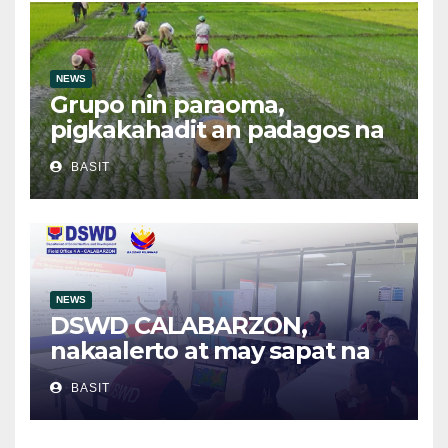
NEWS
Grupo nin paraoma,
pigkakahadit an padagos na
importasyon kasabay kan
BASIT
nakatalaan na anihan
NEWS
DSWD CALABARZON,
nakaalerto at may sapat na
relief supplies para sa
BASIT
posibleng epekto ng
Bagyong Maymay at Habagat