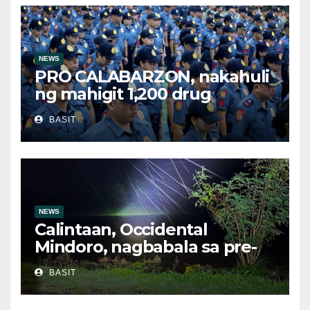
NEWS
PRO CALABARZON, nakahuli
ng mahigit 1,200 drug
suspects at tinatayang nasa
BASIT
Php29.6M halaga ng ilegal na
droga nasamsam noong
Hulyo
NEWS
Calintaan, Occidental
Mindoro, nagbabala sa pre-
evacuation dahil sa malakas
BASIT
na ulan