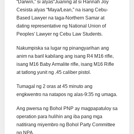
“Darwin,” si alyas“Juaning at si Hannah Joy
Cesista alyas “Maya/Lean,” na isang Cebu-
Based Lawyer na taga-Northern Samar at
dating representative ng National Union of
Peoples’ Lawyer ng Cebu Law Students.
Nakumpiska sa lugar ng pinangyarihan ang
anim na baril kabilang ang isang R4 M16 rifle,
isang M16 Baby Armalite rifle, isang M16 Rifle
at tatlong yunit ng .45 caliber pistol.
Tumagal ng 2 oras at 45 minuto ang
engkwentro na natapos ng alas-9:35 ng umaga.
Ang pwersa ng Bohol PNP ay magpapatuloy sa
operation para hulihin ang iba pang mga
natitirang miyembro ng Bohol Party Committee
ng NPA.