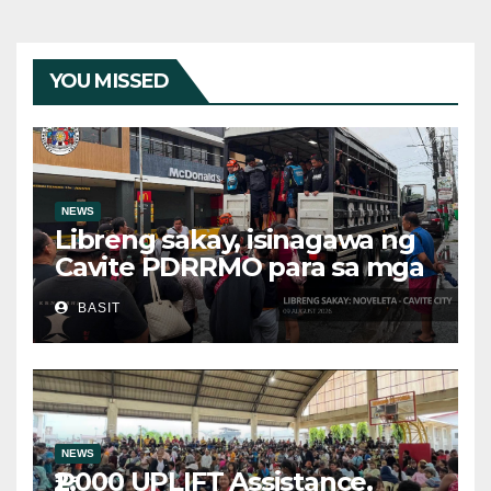
YOU MISSED
NEWS
Libreng sakay, isinagawa ng
Cavite PDRRMO para sa mga
stranded na commuter
BASIT
NEWS
₱2,000 UPLIFT Assistance,