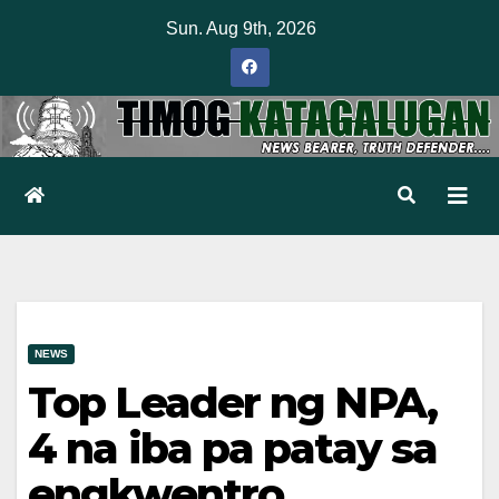
Skip
Sun. Aug 9th, 2026
to
content
NEWS
Top Leader ng NPA,
4 na iba pa patay sa
engkwentro