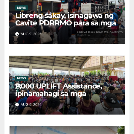
NEWS
Libreng sakay, isinagawa ng
Cavite PDRRMO para sa mga
stranded na commuter
AUG 9, 2026
NEWS
₱2,000 UPLIFT Assistance,
ipinamahagi sa mga
kwalipikadong benepisyaryo
AUG 9, 2026
sa Victoria, Oriental Mindoro