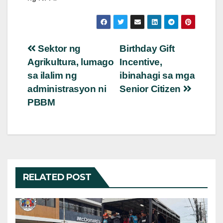
Post
Sektor ng
Birthday Gift
Agrikultura, lumago
Incentive,
navigation
sa ilalim ng
ibinahagi sa mga
administrasyon ni
Senior Citizen
PBBM
RELATED POST