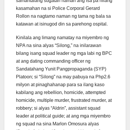
samantalang sugatan naman ang isa pa nilang
kasamahan na si Police Corporal Gerard
Rollon na nagtamo naman ng tama ng bala sa
katawan at isinugod din sa parehong ospital.
Kinilala ang limang namatay na miyembro ng
NPA na sina alyas “Silong,” na inilarawan
bilang isang squad leader ng mga labi ng BPC
at ang dating commanding officer ng
Sandatahang Yunit Pangpropaganda (SYP)
Platoon; si “Silong” na may pabuya na Php2.6
milyon at pinaghahanap para sa ilang kaso
kabilang ang rebellion, homicide, attempted
homicide, multiple murder, frustrated murder, at
robbery; si alyas “Aldrin”, assistant squad
leader at political guide; at ang mga miyembro
ng squad na sina Marlon Omosura alyas