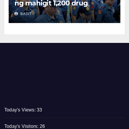
ng mahigit 1,200 drug
suspects at tinatayang nasa
BASIT
Php29.6M halaga ng ilegal na
droga nasamsam noong
Hulyo
Today's Views:
33
Today's Visitors:
26