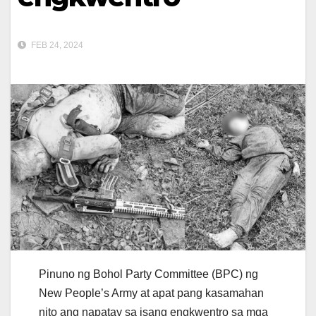
FEB 24, 2024
Pinuno ng Bohol Party Committee (BPC) ng
New People’s Army at apat pang kasamahan
nito ang napatay sa isang engkwentro sa mga