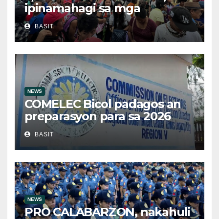
ipinamahagi sa mga
kwalipikadong benepisyaryo
BASIT
sa Victoria, Oriental Mindoro
NEWS
COMELEC Bicol padagos an
preparasyon para sa 2026
BSKE
BASIT
NEWS
PRO CALABARZON, nakahuli