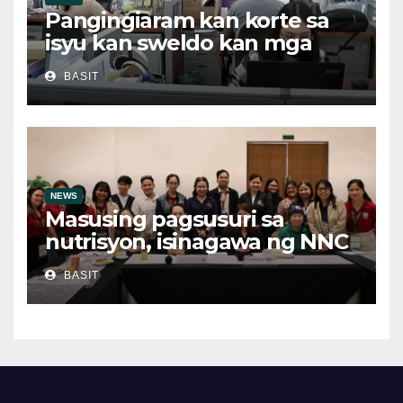
Pangingiaram kan korte sa
isyu kan sweldo kan mga
obrero, bawal sa ley asin
BASIT
ilegal suboot
NEWS
Masusing pagsusuri sa
nutrisyon, isinagawa ng NNC
CALABARZON
BASIT