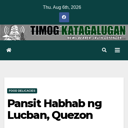
Skip
Thu. Aug 6th, 2026
to
content
FOOD DELICACIES
Pansit Habhab ng
Lucban, Quezon