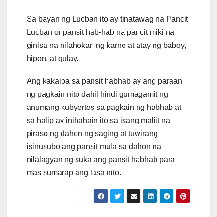
Sa bayan ng Lucban ito ay tinatawag na Pancit
Lucban or pansit hab-hab na pancit miki na
ginisa na nilahokan ng karne at atay ng baboy,
hipon, at gulay.
Ang kakaiba sa pansit habhab ay ang paraan
ng pagkain nito dahil hindi gumagamit ng
anumang kubyertos sa pagkain ng habhab at
sa halip ay inihahain ito sa isang maliit na
piraso ng dahon ng saging at tuwirang
isinusubo ang pansit mula sa dahon na
nilalagyan ng suka ang pansit habhab para
mas sumarap ang lasa nito.