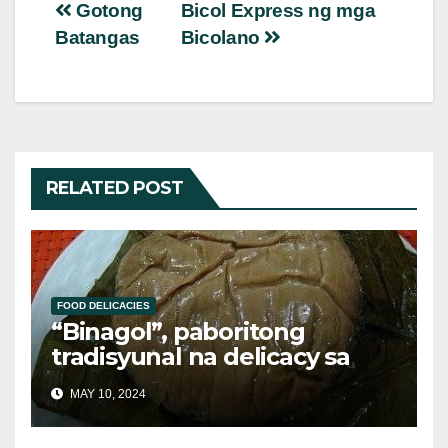
Post
Gotong
Bicol Express ng mga
Batangas
Bicolano
navigation
RELATED POST
FOOD DELICACIES
“Binagol”, paboritong
tradisyunal na delicacy sa
Catanduanes
MAY 10, 2024