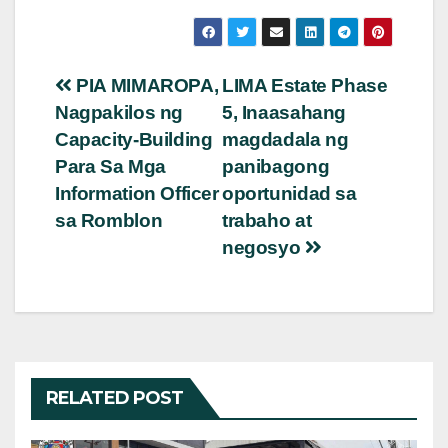
Post
PIA MIMAROPA,
LIMA Estate Phase
Nagpakilos ng
5, Inaasahang
navigation
Capacity-Building
magdadala ng
Para Sa Mga
panibagong
Information Officer
oportunidad sa
sa Romblon
trabaho at
negosyo
RELATED POST