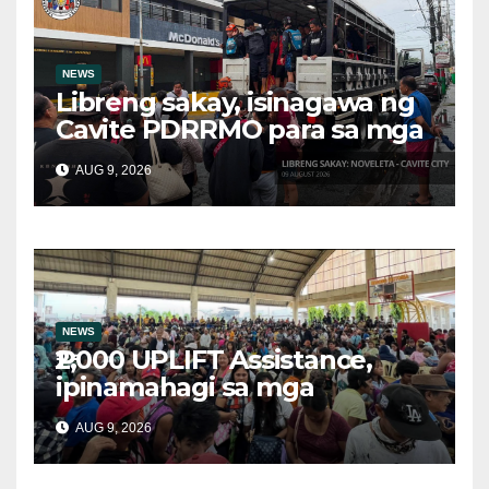
NEWS
Libreng sakay, isinagawa ng
Cavite PDRRMO para sa mga
stranded na commuter
AUG 9, 2026
NEWS
₱2,000 UPLIFT Assistance,
ipinamahagi sa mga
kwalipikadong benepisyaryo
AUG 9, 2026
sa Victoria, Oriental Mindoro