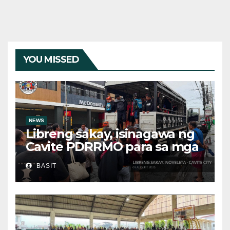
YOU MISSED
NEWS
Libreng sakay, isinagawa ng
Cavite PDRRMO para sa mga
stranded na commuter
BASIT