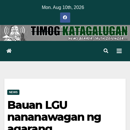
Skip
Mon. Aug 10th, 2026
to
content
NEWS
Bauan LGU
nananawagan ng
agarang