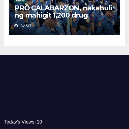
NEWS
PRO CALABARZON, nakahuli
ng mahigit 1,200 drug
suspects at tinatayang nasa
BASIT
Php29.6M halaga ng ilegal na
droga nasamsam noong
Hulyo
Today's Views:
10