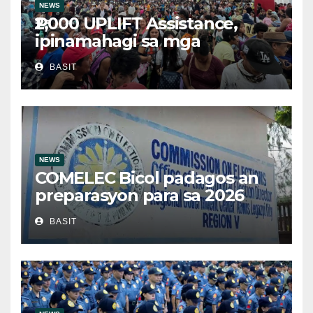
NEWS
₱2,000 UPLIFT Assistance,
ipinamahagi sa mga
kwalipikadong benepisyaryo
BASIT
sa Victoria, Oriental Mindoro
NEWS
COMELEC Bicol padagos an
preparasyon para sa 2026
BSKE
BASIT