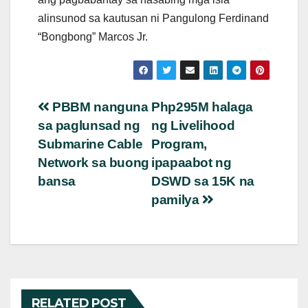
alinsunod sa kautusan ni Pangulong Ferdinand
“Bongbong” Marcos Jr.
Post
PBBM nanguna
Php295M halaga
sa paglunsad ng
ng Livelihood
navigation
Submarine Cable
Program,
Network sa buong
ipapaabot ng
bansa
DSWD sa 15K na
pamilya
RELATED POST