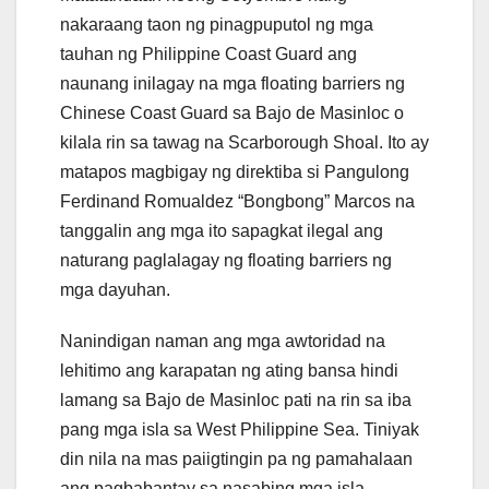
nakaraang taon ng pinagpuputol ng mga
tauhan ng Philippine Coast Guard ang
naunang inilagay na mga floating barriers ng
Chinese Coast Guard sa Bajo de Masinloc o
kilala rin sa tawag na Scarborough Shoal. Ito ay
matapos magbigay ng direktiba si Pangulong
Ferdinand Romualdez “Bongbong” Marcos na
tanggalin ang mga ito sapagkat ilegal ang
naturang paglalagay ng floating barriers ng
mga dayuhan.
Nanindigan naman ang mga awtoridad na
lehitimo ang karapatan ng ating bansa hindi
lamang sa Bajo de Masinloc pati na rin sa iba
pang mga isla sa West Philippine Sea. Tiniyak
din nila na mas paiigtingin pa ng pamahalaan
ang pagbabantay sa nasabing mga isla