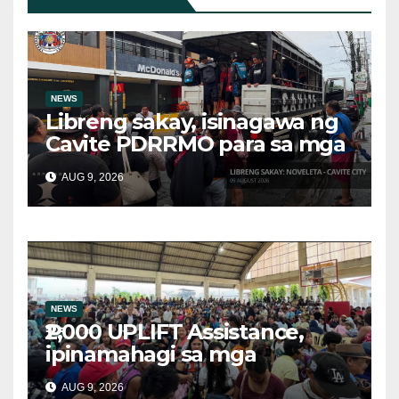
NEWS
Libreng sakay, isinagawa ng
Cavite PDRRMO para sa mga
stranded na commuter
AUG 9, 2026
NEWS
₱2,000 UPLIFT Assistance,
ipinamahagi sa mga
kwalipikadong benepisyaryo
AUG 9, 2026
sa Victoria, Oriental Mindoro