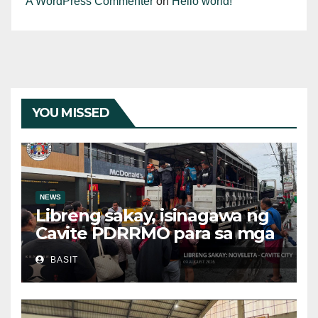
A WordPress Commenter
on
Hello world!
YOU MISSED
NEWS
Libreng sakay, isinagawa ng
Cavite PDRRMO para sa mga
stranded na commuter
BASIT