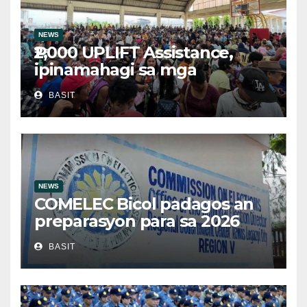
NEWS
₱2,000 UPLIFT Assistance,
ipinamahagi sa mga
kwalipikadong benepisyaryo
BASIT
sa Victoria, Oriental Mindoro
NEWS
COMELEC Bicol padagos an
preparasyon para sa 2026
BSKE
BASIT