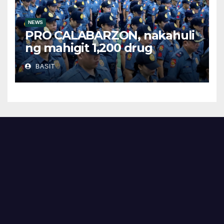
NEWS
PRO CALABARZON, nakahuli
ng mahigit 1,200 drug
suspects at tinatayang nasa
BASIT
Php29.6M halaga ng ilegal na
droga nasamsam noong
Hulyo