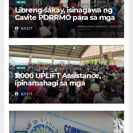
NEWS
Libreng sakay, isinagawa ng
Cavite PDRRMO para sa mga
stranded na commuter
BASIT
NEWS
₱2,000 UPLIFT Assistance,
ipinamahagi sa mga
kwalipikadong benepisyaryo
BASIT
sa Victoria, Oriental Mindoro