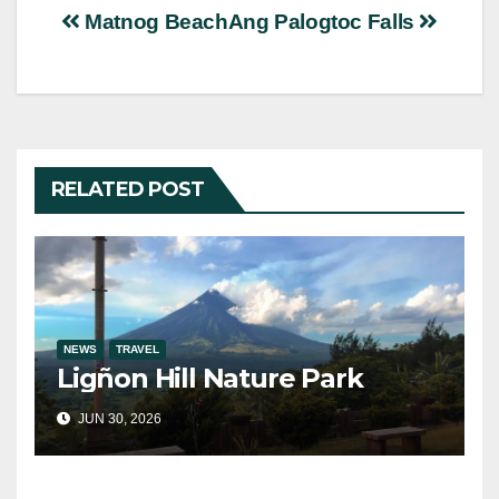
Post
Matnog Beach
Ang Palogtoc Falls
navigation
RELATED POST
NEWS
TRAVEL
Ligñon Hill Nature Park
JUN 30, 2026