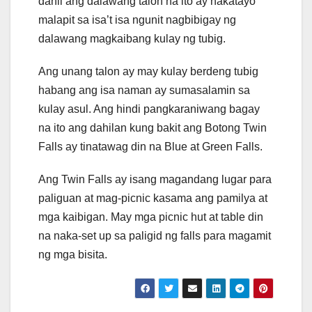
dahil ang dalawang talon na ito ay nakatayo
malapit sa isa’t isa ngunit nagbibigay ng
dalawang magkaibang kulay ng tubig.
Ang unang talon ay may kulay berdeng tubig
habang ang isa naman ay sumasalamin sa
kulay asul. Ang hindi pangkaraniwang bagay
na ito ang dahilan kung bakit ang Botong Twin
Falls ay tinatawag din na Blue at Green Falls.
Ang Twin Falls ay isang magandang lugar para
paliguan at mag-picnic kasama ang pamilya at
mga kaibigan. May mga picnic hut at table din
na naka-set up sa paligid ng falls para magamit
ng mga bisita.