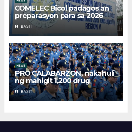
NEWS
COMELEC Bicol padagos an
preparasyon para sa 2026
BSKE
BASIT
NEWS
PRO CALABARZON, nakahuli
ng mahigit 1,200 drug
suspects at tinatayang nasa
BASIT
Php29.6M halaga ng ilegal na
droga nasamsam noong
Hulyo