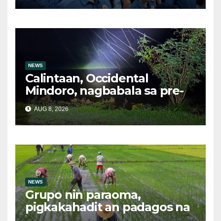
na droga nasamsam noong
Hulyo
NEWS
Calintaan, Occidental
Mindoro, nagbabala sa pre-
evacuation dahil sa malakas
AUG 8, 2026
na ulan
NEWS
Grupo nin paraoma,
pigkakahadit an padagos na
importasyon kasabay kan