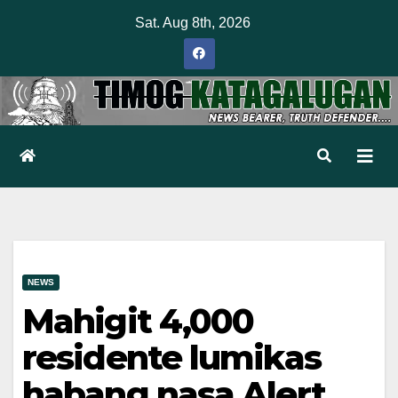
Skip
Sat. Aug 8th, 2026
to
content
NEWS
Mahigit 4,000
residente lumikas
habang nasa Alert