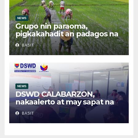
NEWS
Grupo nin paraoma,
pigkakahadit an padagos na
importasyon kasabay kan
BASIT
nakatalaan na anihan
NEWS
DSWD CALABARZON,
nakaalerto at may sapat na
relief supplies para sa
BASIT
posibleng epekto ng
Bagyong Maymay at Habagat