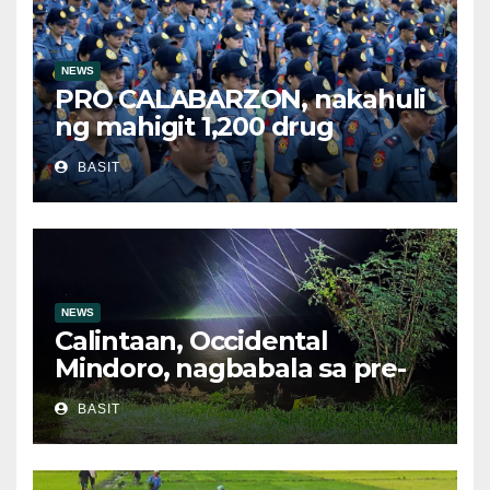
NEWS
PRO CALABARZON, nakahuli
ng mahigit 1,200 drug
suspects at tinatayang nasa
BASIT
Php29.6M halaga ng ilegal na
droga nasamsam noong
Hulyo
NEWS
Calintaan, Occidental
Mindoro, nagbabala sa pre-
evacuation dahil sa malakas
BASIT
na ulan