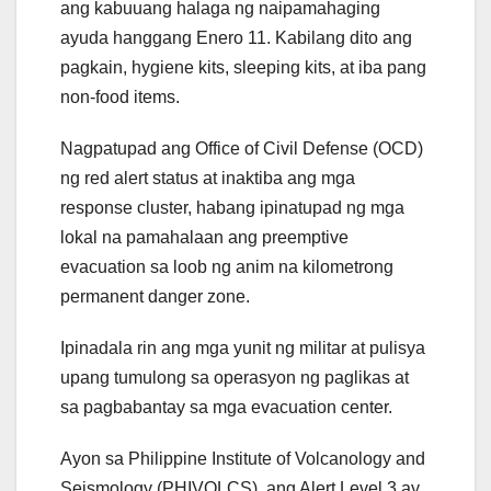
ang kabuuang halaga ng naipamahaging
ayuda hanggang Enero 11. Kabilang dito ang
pagkain, hygiene kits, sleeping kits, at iba pang
non-food items.
Nagpatupad ang Office of Civil Defense (OCD)
ng red alert status at inaktiba ang mga
response cluster, habang ipinatupad ng mga
lokal na pamahalaan ang preemptive
evacuation sa loob ng anim na kilometrong
permanent danger zone.
Ipinadala rin ang mga yunit ng militar at pulisya
upang tumulong sa operasyon ng paglikas at
sa pagbabantay sa mga evacuation center.
Ayon sa Philippine Institute of Volcanology and
Seismology (PHIVOLCS), ang Alert Level 3 ay