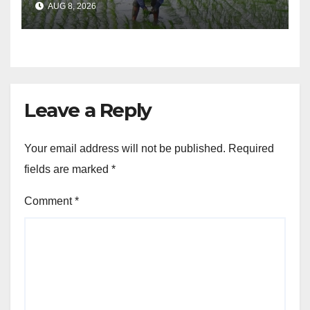
AUG 8, 2026
nakatalaan na anihan
Leave a Reply
Your email address will not be published.
Required
fields are marked
*
Comment
*