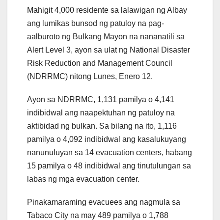
Mahigit 4,000 residente sa lalawigan ng Albay
ang lumikas bunsod ng patuloy na pag-
aalburoto ng Bulkang Mayon na nananatili sa
Alert Level 3, ayon sa ulat ng National Disaster
Risk Reduction and Management Council
(NDRRMC) nitong Lunes, Enero 12.
Ayon sa NDRRMC, 1,131 pamilya o 4,141
indibidwal ang naapektuhan ng patuloy na
aktibidad ng bulkan. Sa bilang na ito, 1,116
pamilya o 4,092 indibidwal ang kasalukuyang
nanunuluyan sa 14 evacuation centers, habang
15 pamilya o 48 indibidwal ang tinutulungan sa
labas ng mga evacuation center.
Pinakamaraming evacuees ang nagmula sa
Tabaco City na may 489 pamilya o 1,788