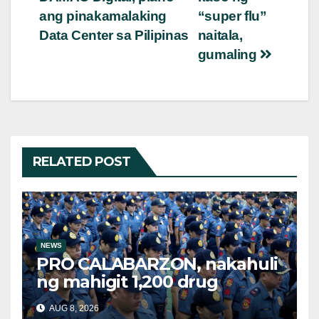
ang pinakamalaking
“super flu”
Data Center sa Pilipinas
naitala,
gumaling
RELATED POST
NEWS
PRO CALABARZON, nakahuli
ng mahigit 1,200 drug
suspects at tinatayang nasa
AUG 8, 2026
Php29.6M halaga ng ilegal