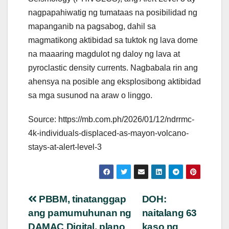
nagpapahiwatig ng tumataas na posibilidad ng
mapanganib na pagsabog, dahil sa
magmatikong aktibidad sa tuktok ng lava dome
na maaaring magdulot ng daloy ng lava at
pyroclastic density currents. Nagbabala rin ang
ahensya na posible ang eksplosibong aktibidad
sa mga susunod na araw o linggo.
Source: https://mb.com.ph/2026/01/12/ndrrmc-
4k-individuals-displaced-as-mayon-volcano-
stays-at-alert-level-3
Post
PBBM, tinatanggap
DOH:
ang pamumuhunan ng
naitalang 63
navigation
DAMAC Digital, plano
kaso ng