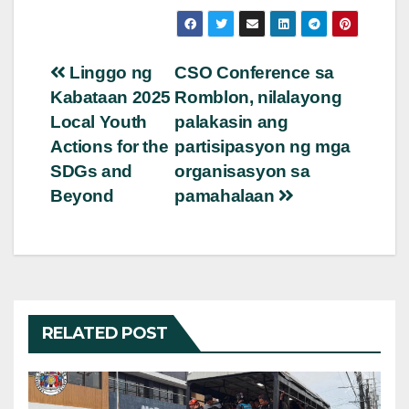
Post
Linggo ng
CSO Conference sa
Kabataan 2025
Romblon, nilalayong
navigation
Local Youth
palakasin ang
Actions for the
partisipasyon ng mga
SDGs and
organisasyon sa
Beyond
pamahalaan
RELATED POST