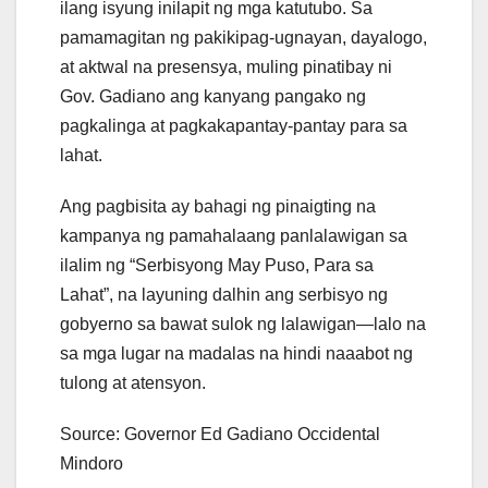
ilang isyung inilapit ng mga katutubo. Sa
pamamagitan ng pakikipag-ugnayan, dayalogo,
at aktwal na presensya, muling pinatibay ni
Gov. Gadiano ang kanyang pangako ng
pagkalinga at pagkakapantay-pantay para sa
lahat.
Ang pagbisita ay bahagi ng pinaigting na
kampanya ng pamahalaang panlalawigan sa
ilalim ng “Serbisyong May Puso, Para sa
Lahat”, na layuning dalhin ang serbisyo ng
gobyerno sa bawat sulok ng lalawigan—lalo na
sa mga lugar na madalas na hindi naaabot ng
tulong at atensyon.
Source: Governor Ed Gadiano Occidental
Mindoro