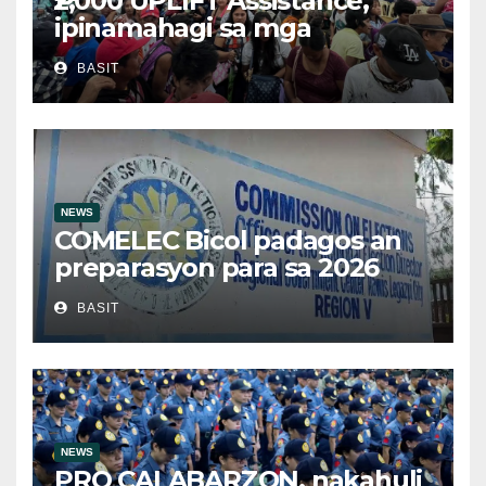
₱2,000 UPLIFT Assistance,
ipinamahagi sa mga
kwalipikadong benepisyaryo
BASIT
sa Victoria, Oriental Mindoro
NEWS
COMELEC Bicol padagos an
preparasyon para sa 2026
BSKE
BASIT
NEWS
PRO CALABARZON, nakahuli