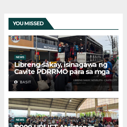
YOU MISSED
NEWS
Libreng sakay, isinagawa ng
Cavite PDRRMO para sa mga
stranded na commuter
BASIT
NEWS