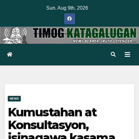
Skip
Sun. Aug 9th, 2026
to
content
NEWS
Kumustahan at
Konsultasyon,
isinagawa kasama