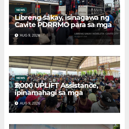
NEWS
Libreng sakay, isinagawa ng
Cavite PDRRMO para sa mga
stranded na commuter
AUG 9, 2026
NEWS
₱2,000 UPLIFT Assistance,
ipinamahagi sa mga
kwalipikadong benepisyaryo
AUG 9, 2026
sa Victoria, Oriental Mindoro