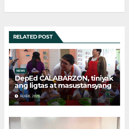
RELATED POST
NEWS
DepEd CALABARZON, tiniyak
ang ligtas at masustansyang
pagkain sa School-Based
AUG 6, 2026
Feeding Program