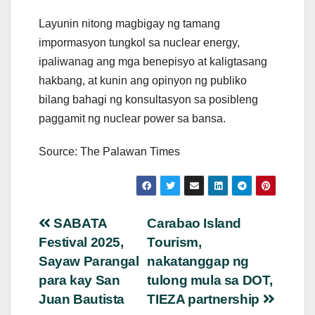
Layunin nitong magbigay ng tamang
impormasyon tungkol sa nuclear energy,
ipaliwanag ang mga benepisyo at kaligtasang
hakbang, at kunin ang opinyon ng publiko
bilang bahagi ng konsultasyon sa posibleng
paggamit ng nuclear power sa bansa.
Source: The Palawan Times
Post
SABATA
Carabao Island
Festival 2025,
Tourism,
navigation
Sayaw Parangal
nakatanggap ng
para kay San
tulong mula sa DOT,
Juan Bautista
TIEZA partnership