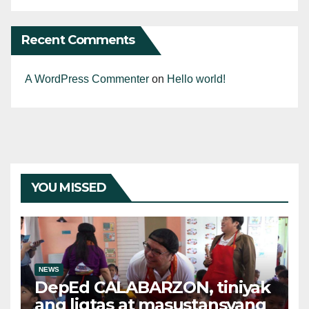
Recent Comments
A WordPress Commenter
on
Hello world!
YOU MISSED
NEWS
DepEd CALABARZON, tiniyak
ang ligtas at masustansyang