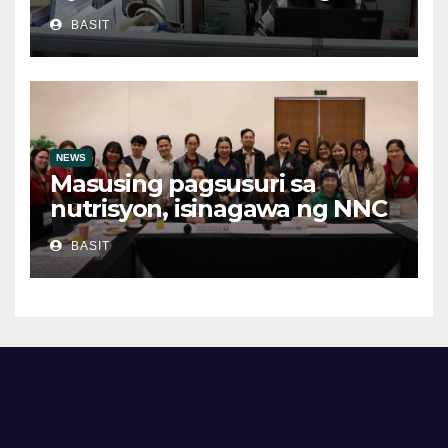
obrero, bawal sa ley asin
BASIT
ilegal suboot
NEWS
Masusing pagsusuri sa
nutrisyon, isinagawa ng NNC
CALABARZON
BASIT