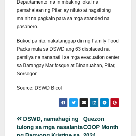
Departamento, na inimbak ng lokal na
pamahalaan ng Pilar, ay niluto at nagsilbing
mainit na pagkain para sa mga stranded na
pasahero.
Bukod pa rito, nakatanggap din ng Family Food
Packs mula sa DSWD ang 63 displaced na
pamilya na nananatili sa mga evacuation center
sa Barangay Marifosque at Binanuahan, Pilar,
Sorsogon.
Source: DSWD Bicol
Post
DSWD, namahagi ng
Quezon
tulong sa mga nasalanta
COOP Month
navigation
ng Bagyong Kristine sa
2024,