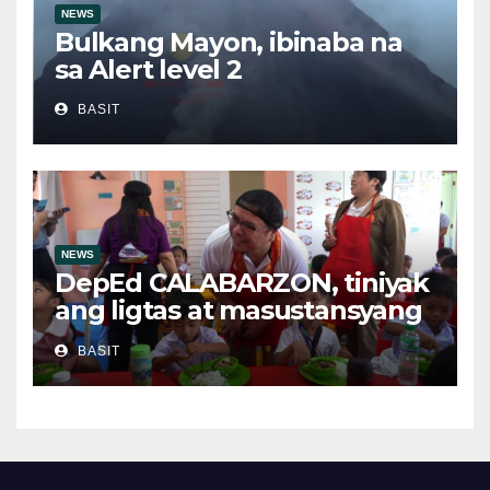
NEWS
Bulkang Mayon, ibinaba na
sa Alert level 2
BASIT
NEWS
DepEd CALABARZON, tiniyak
ang ligtas at masustansyang
pagkain sa School-Based
BASIT
Feeding Program