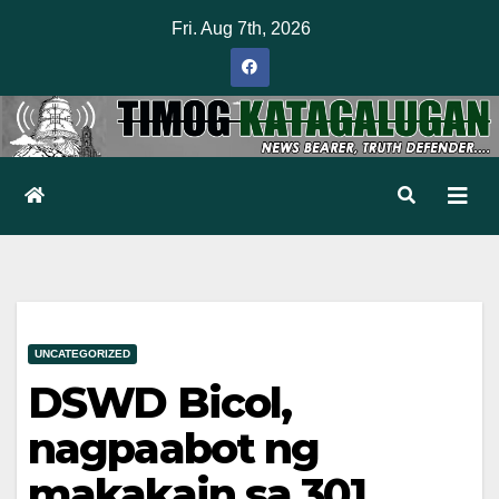
Skip
Fri. Aug 7th, 2026
to
content
UNCATEGORIZED
DSWD Bicol,
nagpaabot ng
makakain sa 301