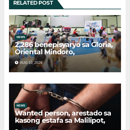
RELATED POST
NEWS
2,286 benepisyaryo sa Gloria,
Oriental Mindoro,
tumanggap ng ₱2,000 UPLIFT
AUG 10, 2026
Assistance
NEWS
Wanted person, arestado sa
kasong estafa sa Malilipot,
Albay