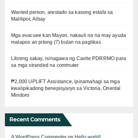
Wanted person, arestado sa kasong estafa sa
Malilipot, Albay
Mga evacuee kan Mayon, nakauli na na may ayuda
matapos an pitong (7) bulan na paglikas
Libreng sakay, isinagawa ng Cavite PDRRMO para
sa mga stranded na commuter
₱2,000 UPLIFT Assistance, ipinamahagi sa mga
kwalipikadong benepisyaryo sa Victoria, Oriental
Mindoro
Recent Comments
A WordPress Commenter
on
Hello world!