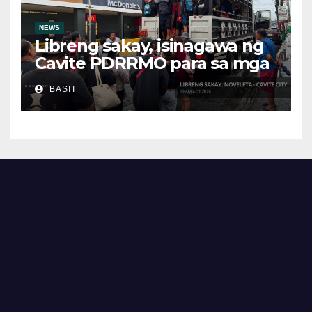
NEWS
Libreng sakay, isinagawa ng
Cavite PDRRMO para sa mga
stranded na commuter
BASIT