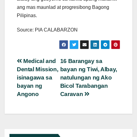
ang mas maunlad at progresibong Bagong
Pilipinas.
Source: PIA CALABARZON
Post
Medical and
16 Barangay sa
Dental Mission,
bayan ng Tiwi, Albay,
navigation
isinagawa sa
natulungan ng Ako
bayan ng
Bicol Tarabangan
Angono
Caravan