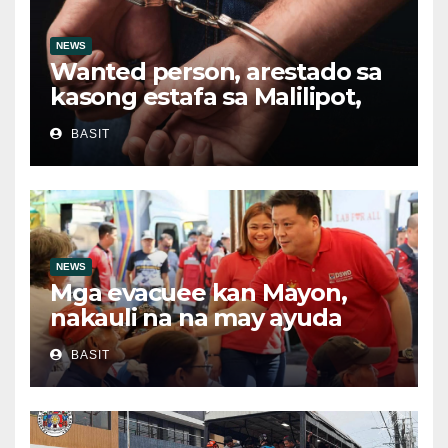
NEWS
Wanted person, arestado sa
kasong estafa sa Malilipot,
Albay
BASIT
NEWS
Mga evacuee kan Mayon,
nakauli na na may ayuda
matapos an pitong (7) bulan
BASIT
na paglikas