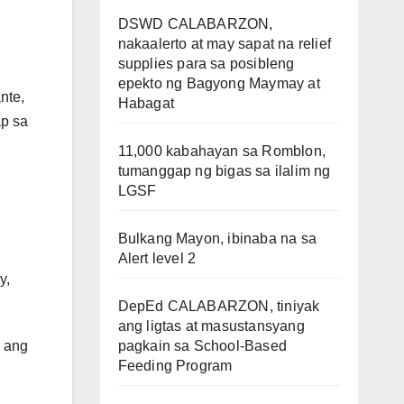
DSWD CALABARZON,
nakaalerto at may sapat na relief
supplies para sa posibleng
epekto ng Bagyong Maymay at
nte,
Habagat
ap sa
11,000 kabahayan sa Romblon,
tumanggap ng bigas sa ilalim ng
LGSF
Bulkang Mayon, ibinaba na sa
Alert level 2
y,
DepEd CALABARZON, tiniyak
ang ligtas at masustansyang
pagkain sa School-Based
n ang
Feeding Program