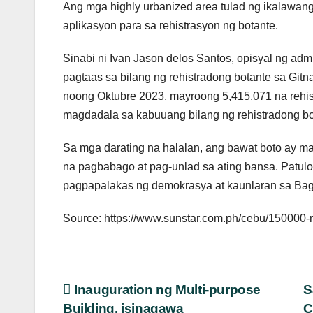
Ang mga highly urbanized area tulad ng ikalawan
aplikasyon para sa rehistrasyon ng botante.
Sinabi ni Ivan Jason delos Santos, opisyal ng ad
pagtaas sa bilang ng rehistradong botante sa Gi
noong Oktubre 2023, mayroong 5,415,071 na rehis
magdadala sa kabuuang bilang ng rehistradong bo
Sa mga darating na halalan, ang bawat boto ay m
na pagbabago at pag-unlad sa ating bansa. Patuloy
pagpapalakas ng demokrasya at kaunlaran sa Bago
Source: https://www.sunstar.com.ph/cebu/150000-m
Post
Inauguration ng Multi-purpose
S
Building, isinagawa
C