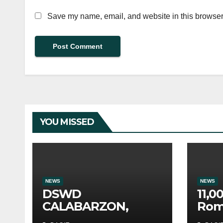
Save my name, email, and website in this browser 
YOU MISSED
NEWS
NEWS
DSWD
11,0
CALABARZON,
Rom
nakaalerto at may
tum