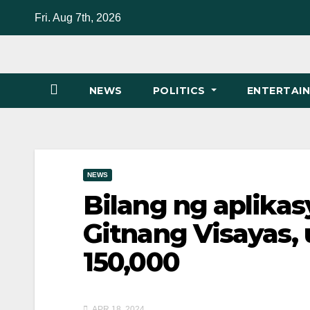
Skip
Fri. Aug 7th, 2026
to
content
NEWS
POLITICS
ENTERTAI
NEWS
Bilang ng aplika
Gitnang Visayas,
150,000
APR 18, 2024