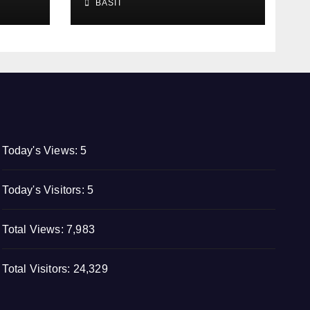
BASIT
masustansyang
pagkain sa School-
Based Feeding
Program
Today's Views:
5
Today's Visitors:
5
Total Views:
7,983
Total Visitors:
24,329