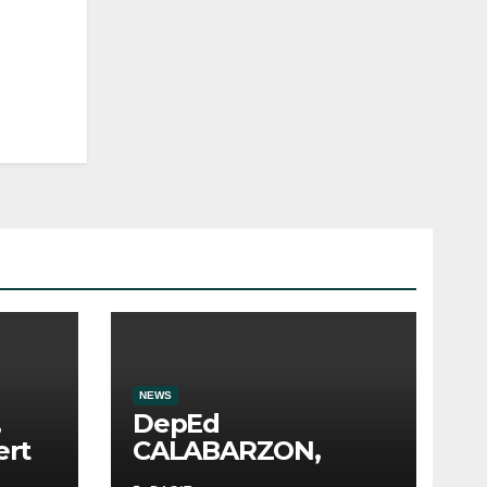
NEWS
,
DepEd
ert
CALABARZON,
tiniyak ang ligtas at