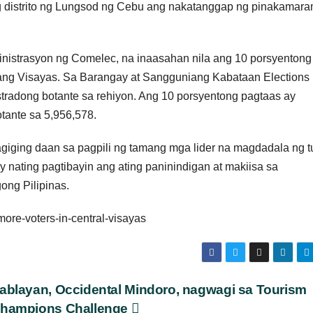
g distrito ng Lungsod ng Cebu ang nakatanggap ng pinakamar
ministrasyon ng Comelec, na inaasahan nila ang 10 porsyentong
tnang Visayas. Sa Barangay at Sangguniang Kabataan Elections
tradong botante sa rehiyon. Ang 10 porsyentong pagtaas ay
tante sa 5,956,578.
agiging daan sa pagpili ng tamang mga lider na magdadala ng 
 nating pagtibayin ang ating paninindigan at makiisa sa
ng Pilipinas.
ore-voters-in-central-visayas
ablayan, Occidental Mindoro, nagwagi sa Tourism
hampions Challenge