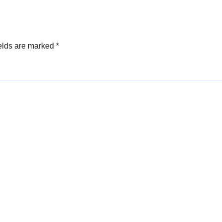
may at Habagat
elds are marked
*