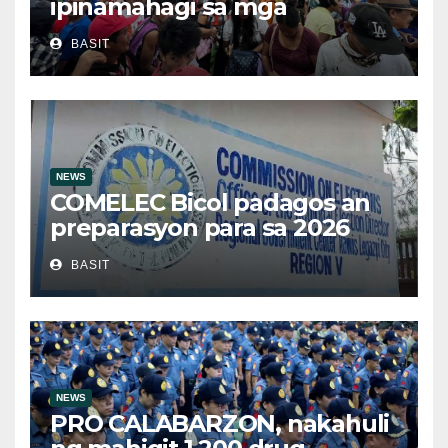
ipinamahagi sa mga
kwalipikadong benepisyaryo
BASIT
sa Victoria, Oriental Mindoro
NEWS
COMELEC Bicol padagos an
preparasyon para sa 2026
BSKE
BASIT
NEWS
PRO CALABARZON, nakahuli