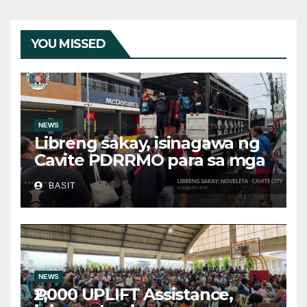
YOU MISSED
NEWS
Libreng sakay, isinagawa ng
Cavite PDRRMO para sa mga
stranded na commuter
BASIT
NEWS
₱2,000 UPLIFT Assistance,