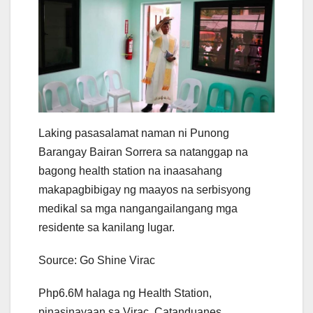
Laking pasasalamat naman ni Punong
Barangay Bairan Sorrera sa natanggap na
bagong health station na inaasahang
makapagbibigay ng maayos na serbisyong
medikal sa mga nangangailangang mga
residente sa kanilang lugar.
Source: Go Shine Virac
Php6.6M halaga ng Health Station,
pinasinayaan sa Virac, Catanduanes