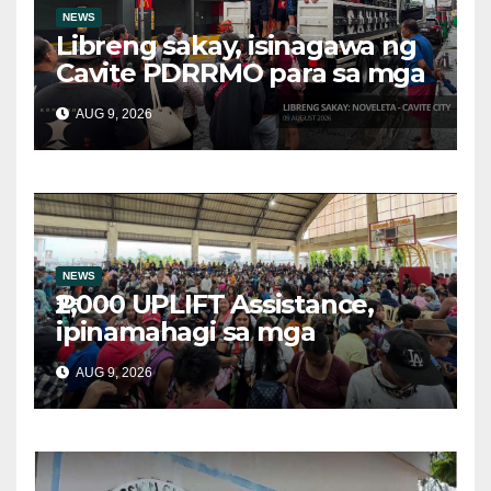
NEWS
Libreng sakay, isinagawa ng
Cavite PDRRMO para sa mga
stranded na commuter
AUG 9, 2026
NEWS
₱2,000 UPLIFT Assistance,
ipinamahagi sa mga
kwalipikadong benepisyaryo
AUG 9, 2026
sa Victoria, Oriental Mindoro