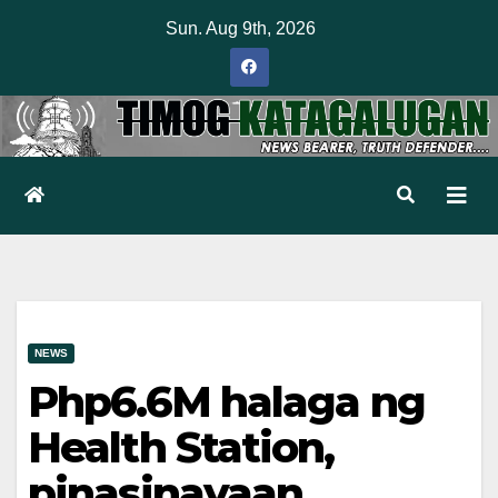
Skip
Sun. Aug 9th, 2026
to
content
NEWS
Php6.6M halaga ng
Health Station,
pinasinayaan