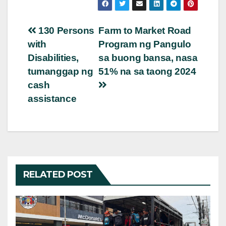
Post
130 Persons
Farm to Market Road
with
Program ng Pangulo
navigation
Disabilities,
sa buong bansa, nasa
tumanggap ng
51% na sa taong 2024
cash
assistance
RELATED POST