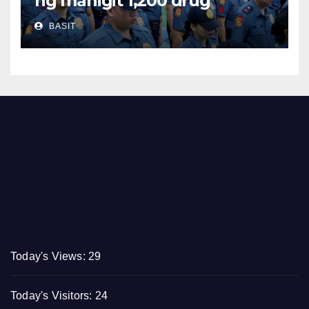
ng mahigit 1,200 drug
suspects at tinatayang nasa
BASIT
Php29.6M halaga ng ilegal na
droga nasamsam noong
Hulyo
Today's Views:
29
Today's Visitors:
24