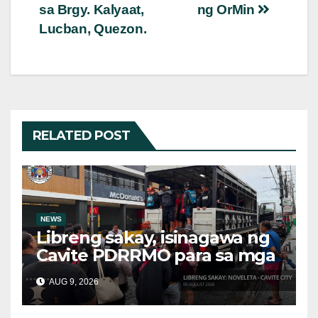
sa Brgy. Kalyaat,
ng OrMin
Lucban, Quezon.
RELATED POST
NEWS
Libreng sakay, isinagawa ng
Cavite PDRRMO para sa mga
stranded na commuter
AUG 9, 2026