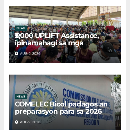
NEWS
₱2,000 UPLIFT Assistance,
ipinamahagi sa mga
kwalipikadong benepisyaryo
AUG 9, 2026
sa Victoria, Oriental Mindoro
NEWS
COMELEC Bicol padagos an
preparasyon para sa 2026
BSKE
AUG 9, 2026