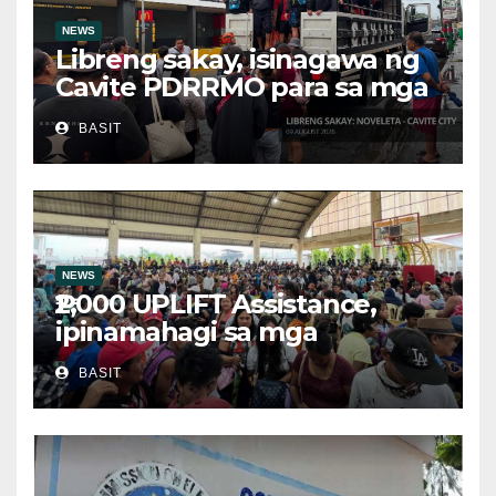
NEWS
Libreng sakay, isinagawa ng
Cavite PDRRMO para sa mga
stranded na commuter
BASIT
NEWS
₱2,000 UPLIFT Assistance,
ipinamahagi sa mga
kwalipikadong benepisyaryo
BASIT
sa Victoria, Oriental Mindoro