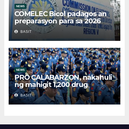
NEWS
COMELEC Bicol padagos an
preparasyon para sa 2026
BSKE
BASIT
NEWS
PRO CALABARZON, nakahuli
ng mahigit 1,200 drug
suspects at tinatayang nasa
BASIT
Php29.6M halaga ng ilegal na
droga nasamsam noong
Hulyo