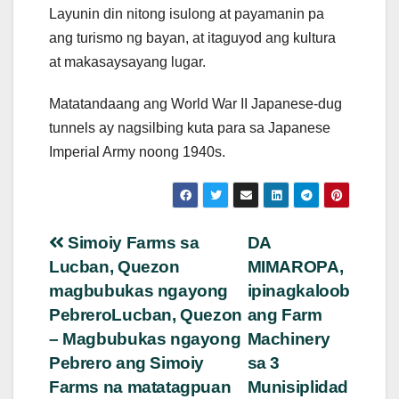
Layunin din nitong isulong at payamanin pa
ang turismo ng bayan, at itaguyod ang kultura
at makasaysayang lugar.
Matatandaang ang World War II Japanese-dug
tunnels ay nagsilbing kuta para sa Japanese
Imperial Army noong 1940s.
Post
Simoiy Farms sa
DA
Lucban, Quezon
MIMAROPA,
navigation
magbubukas ngayong
ipinagkaloob
PebreroLucban, Quezon
ang Farm
– Magbubukas ngayong
Machinery
Pebrero ang Simoiy
sa 3
Farms na matatagpuan
Munisiplidad